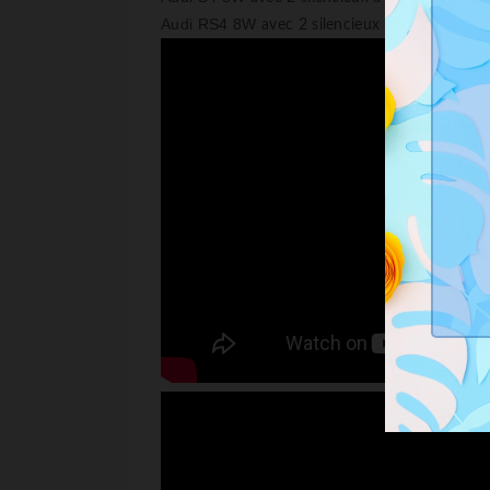
Audi RS4 8W
avec 2 silencieux à valves/clap