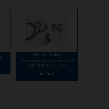
ASR COMPONENT
t :
Télécommande Valves D'échappement
AUDI S4 B9 (2016+) (ASR)
Prix
380,00 €