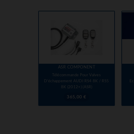
ASR COMPONENT
Télécommande Pour Valves
D'échappement AUDI RS4 8K / RS5
Ec
8K (2012+) (ASR)
Prix
365,00 €