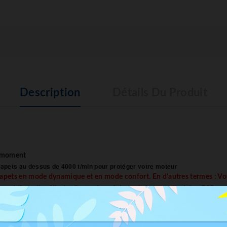
Description
Détails Du Produit
t moment
lapets
au dessus de 4000 t/min pour protéger votre moteur
lapets
en mode dynamique et en mode confort. En d'autres termes : Vo
roblème, il suffit de cliquer deux fois sur le bouton d'origine ESP.
e ce produit soit effectuée par un professionnel de l'automobile.
s: 260 KW / 354 PS