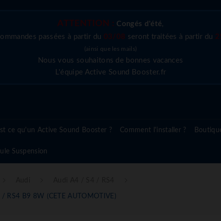
ATTENTION :
Congés d'été
,
commandes passées à partir du
03/08
seront traitées à partir du
2
(ainsi que les mails)
Nous vous souhaitons de bonnes vacances
L'équipe Active Sound Booster.fr
st ce qu'un Active Sound Booster ?
Comment l'installer ?
Boutiqu
ule Suspension
Audi
Audi A4 / S4 / RS4
 S4 / RS4 B9 8W (CETE AUTOMOTIVE)