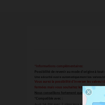
*Informations complémentaires:
Possibilité de revenir au mode d'origine à tou
Une sécurité ouvre automatiquement les
valves/c
Vous aurez la possibilité d'inverser les
valves/c
fermées mais vous souhaitez les ouvrir ? Aucun p
Nous conseillons fortement que l'installation d
*Compatible avec :
Audi S4 8W
avec 2 silencieux à valves/clapet