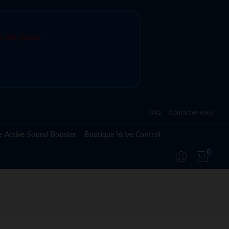
5/08/2026
.
FAQ
Contactez-nous
Questions fréquentes sur l'active sound system
e Active Sound Booster
Boutique Valve Control
Questions fréquentes sur l'active valve control
0
Questions fréquentes sur le module Active
Suspension