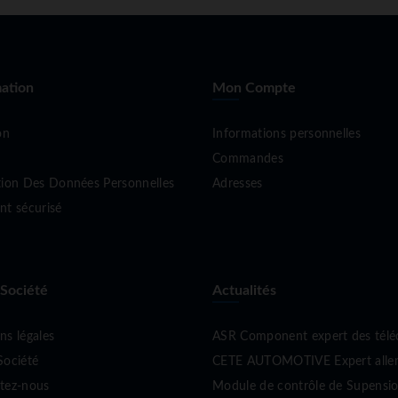
ation
Mon Compte
on
Informations personnelles
Commandes
tion Des Données Personnelles
Adresses
nt sécurisé
 Société
Actualités
ns légales
ASR Component expert des tél
Société
CETE AUTOMOTIVE Expert allema
tez-nous
Module de contrôle de Supen