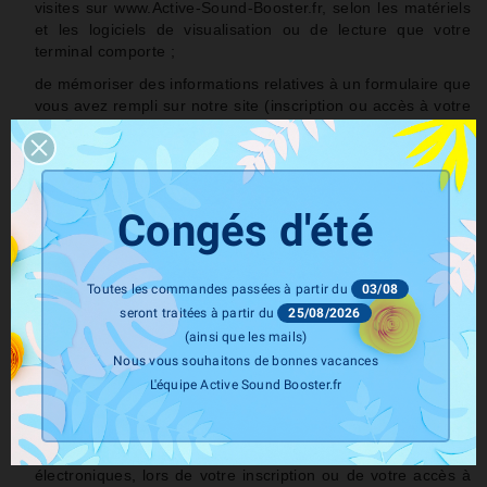
visites sur www.Active-Sound-Booster.fr, selon les matériels
et les logiciels de visualisation ou de lecture que votre
terminal comporte ;
de mémoriser des informations relatives à un formulaire que
vous avez rempli sur notre site (inscription ou accès à votre
compte) ou à des produits, services ou informations que
vous avez choisis sur notre site (service souscrit, contenu
de votre panier de commande, etc.) ;
de vous permettre d'accéder à des espaces réservés et
Congés d'été
personnels de notre site, tels que votre Espace client, grâce
à des identifiants ou des données que vous nous avez
éventuellement antérieurement confiés ;
Toutes les commandes passées à partir du
03/08
de mettre en œuvre des mesures de sécurité, par exemple
seront traitées à partir du
25/08/2026
lorsqu'il vous est demandé de vous connecter à nouveau à
(ainsi que les mails)
un contenu ou à un service après un certain laps de temps ;
Nous vous souhaitons de bonnes vacances
d'adapter notre offre à votre navigation sur notre site, de
L'équipe Active Sound Booster.fr
vous soumettre des recommandations de produits ;
dans la mesure où vous nous avez fourni des données
personnelles vous concernant, notamment vos coordonnées
électroniques, lors de votre inscription ou de votre accès à