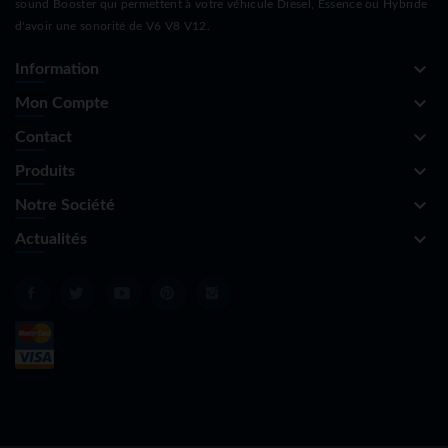
sound Booster qui permettent à votre véhicule Diesel, Essence ou Hybride
d'avoir une sonorité de V6 V8 V12.
keyboard_arrow_down
Information
keyboard_arrow_down
Mon Compte
keyboard_arrow_down
Contact
keyboard_arrow_down
Produits
keyboard_arrow_down
Notre Société
keyboard_arrow_down
Actualités