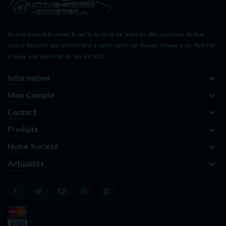
Active-Sound-Booster.fr est le spécialiste français des systèmes Active
sound Booster qui permettent à votre véhicule Diesel, Essence ou Hybride
d'avoir une sonorité de V6 V8 V12.
keyboard_arrow_down
Information
keyboard_arrow_down
Mon Compte
keyboard_arrow_down
Contact
keyboard_arrow_down
Produits
keyboard_arrow_down
Notre Société
keyboard_arrow_down
Actualités