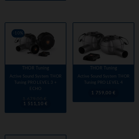
-10%
THOR Tuning
THOR Tuning
Active Sound System THOR
Active Sound System THOR
Tuning PRO LEVEL 3 +
Tuning PRO LEVEL 4
ECHO
Prix
1 759,00 €
Prix
Prix
1 679,00 €
de
1 511,10 €
base