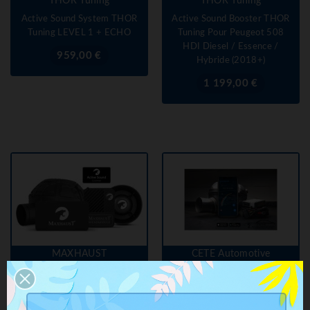
THOR Tuning
THOR Tuning
Active Sound System THOR
Active Sound Booster THOR
Tuning LEVEL 1 + ECHO
Tuning Pour Peugeot 508
HDI Diesel / Essence /
Prix
959,00 €
Hybride (2018+)
Prix
1 199,00 €
MAXHAUST
CETE Automotive
Active Sound Booster
Active Sound Booster
Peugeot 108 / 208 / 308 /
Peugeot 108 / 208 / 308 /
508 / 408 HDI Diesel + THP
508 / 408 HDI Diesel + THP