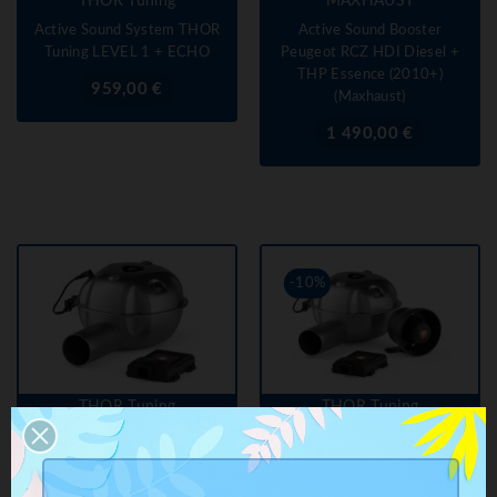
THOR Tuning
MAXHAUST
Active Sound System THOR
Active Sound Booster
Tuning LEVEL 1 + ECHO
Peugeot RCZ HDI Diesel +
THP Essence (2010+)
Prix
959,00 €
(Maxhaust)
Prix
1 490,00 €
-10%
THOR Tuning
THOR Tuning
Active Sound Booster
Active Sound System THOR
Peugeot RCZ HDI Diesel
Tuning PRO LEVEL 2 +
(2010-2013) (THOR Tuning)
ECHO