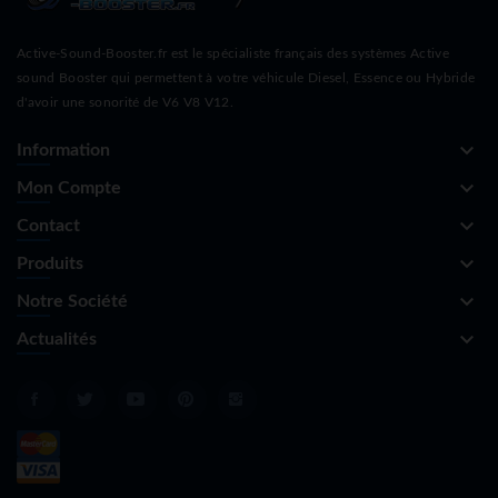
Active-Sound-Booster.fr est le spécialiste français des systèmes Active
sound Booster qui permettent à votre véhicule Diesel, Essence ou Hybride
d'avoir une sonorité de V6 V8 V12.
keyboard_arrow_down
Information
keyboard_arrow_down
Mon Compte
keyboard_arrow_down
Contact
keyboard_arrow_down
Produits
keyboard_arrow_down
Notre Société
keyboard_arrow_down
Actualités