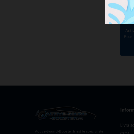
Acti
Pour
Inform
Livrais
Active-Sound-Booster.fr est le spécialiste
CGV