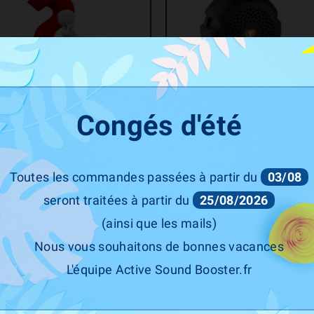
THOR Tuning
Congés d'été
us Ne Trouvez Pas Un Produit :
Active Sound System THOR Tu
Contactez-Nous
LEVEL 1
Prix
719,00 €
Toutes les commandes passées à partir du
03/08
seront traitées à partir du
25/08/2026
(ainsi que les mails)
Nous vous souhaitons de bonnes vacances
L'équipe Active Sound Booster.fr