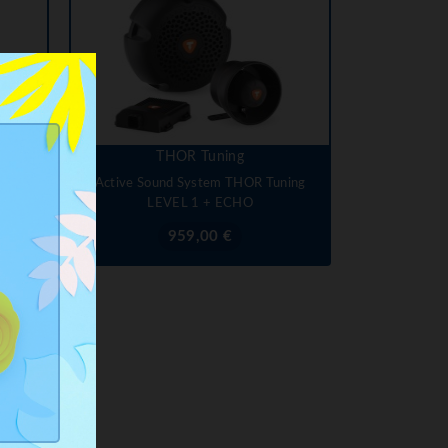
THOR Tuning
ning
Active Sound System THOR Tuning
LEVEL 1 + ECHO
Prix
959,00 €