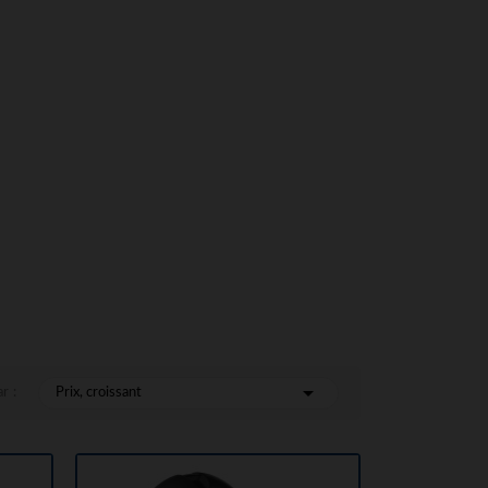

r :
Prix, croissant