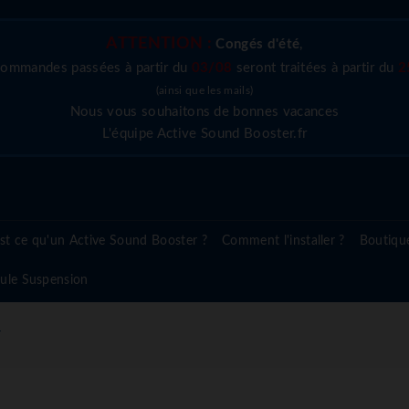
ATTENTION :
Congés d'été
,
commandes passées à partir du
03/08
seront traitées à partir du
2
(ainsi que les mails)
Nous vous souhaitons de bonnes vacances
L'équipe Active Sound Booster.fr
st ce qu'un Active Sound Booster ?
Comment l'installer ?
Boutiqu
ule Suspension
r