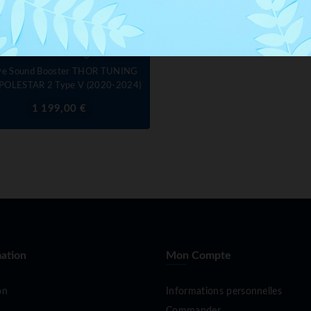
THOR Tuning
ve Sound Booster THOR TUNING
 POLESTAR 2 Type V (2020-2024)
Prix
1 199,00 €
ation
Mon Compte
on
Informations personnelles
Commandes