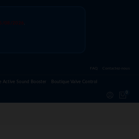
5/08/2026
.
FAQ
Contactez-nous
Questions fréquentes sur l'active sound system
e Active Sound Booster
Boutique Valve Control
Questions fréquentes sur l'active valve control
0
Questions fréquentes sur le module Active
Suspension