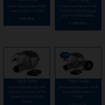
THOR Tuning
THOR Tuning
Active Sound System THOR
Active Sound Booster VW
Tuning LEVEL 1 + ECHO
JETTA 1,6 2,0 TDI Diesel
(2014+) (THOR Tuning)
Prix
959,00 €
Prix
1 199,00 €
-10%
THOR Tuning
THOR Tuning
Active Sound Booster VW
Active Sound System THOR
JETTA 1,2 1,4 1,8 2,0 TSI
Tuning PRO LEVEL 2 +
Essence(2014+) (THOR
ECHO
Tuning)
Prix
Prix
1 403,00 €