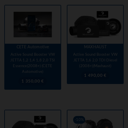
CETE Automotive
MAXHAUST
Active Sound Booster VW
Active Sound Booster VW
JETTA 1,2 1,4 1,8 2,0 TSI
JETTA 1,6 2,0 TDI Diesel
Essence(2008+) (CETE
(2008+)(Maxhaust)
Automotive)
Prix
1 490,00 €
Prix
1 350,00 €
-10%