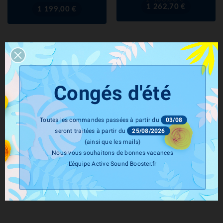
de
1 262,70 €
Prix
1 199,00 €
base
-10%
Congés d'été
Toutes les commandes passées à partir du
03/08
seront traitées à partir du
25/08/2026
THOR Tuning
CETE Automotive
(ainsi que les mails)
Active Sound System THOR
Active Sound Booster VW
Nous vous souhaitons de bonnes vacances
Tuning PRO LEVEL 3
JETTA 1,6 2,0 TDI Diesel
L'équipe Active Sound Booster.fr
(2008+) (CETE Automotive)
Prix
Prix
1 439,00 €
de
1 295,10 €
Prix
1 350,00 €
base