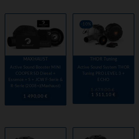
-10%
MAXHAUST
THOR Tuning
Active Sound Booster MINI
Active Sound System THOR
COOPER SD Diesel +
Tuning PRO LEVEL 3 +
Essence + S + JCW F-Serie &
ECHO
R-Serie (2008+)(Maxhaust)
Prix
Prix
1 679,00 €
de
1 511,10 €
Prix
1 490,00 €
base