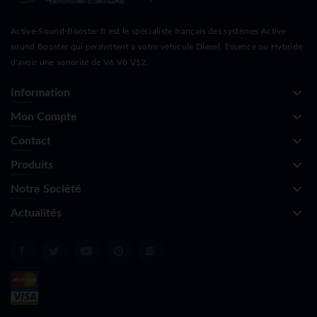
Active-Sound-Booster.fr est le spécialiste français des systèmes Active
sound Booster qui permettent à votre véhicule Diesel, Essence ou Hybride
d'avoir une sonorité de V6 V8 V12.
keyboard_arrow_down
Information
keyboard_arrow_down
Mon Compte
keyboard_arrow_down
Contact
keyboard_arrow_down
Produits
keyboard_arrow_down
Notre Société
keyboard_arrow_down
Actualités