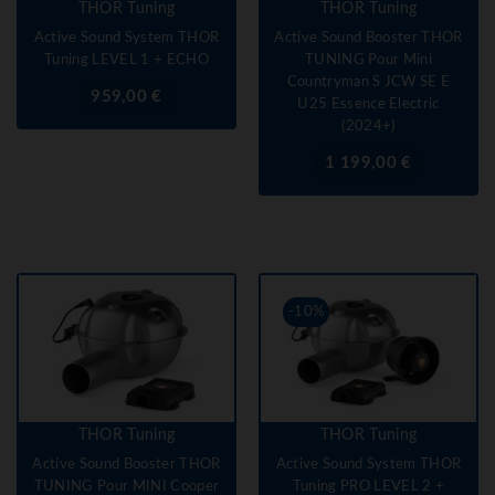
THOR Tuning
THOR Tuning
Active Sound System THOR
Active Sound Booster THOR
Tuning LEVEL 1 + ECHO
TUNING Pour Mini
Countryman S JCW SE E
Prix
959,00 €
U25 Essence Electric
(2024+)
Prix
1 199,00 €
-10%
THOR Tuning
THOR Tuning
Active Sound Booster THOR
Active Sound System THOR
TUNING Pour MINI Cooper
Tuning PRO LEVEL 2 +