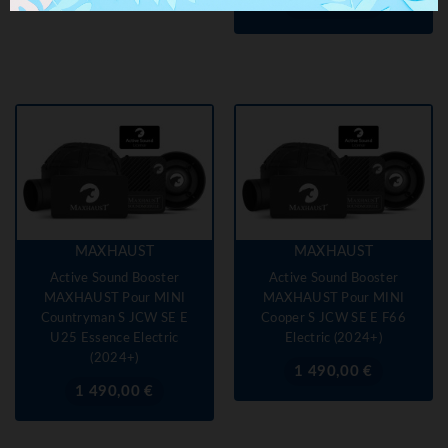
Prix
1 350,00 €
MAXHAUST
MAXHAUST
Active Sound Booster
Active Sound Booster
MAXHAUST Pour MINI
MAXHAUST Pour MINI
Countryman S JCW SE E
Cooper S JCW SE E F66
U25 Essence Electric
Electric (2024+)
(2024+)
Prix
1 490,00 €
Prix
1 490,00 €