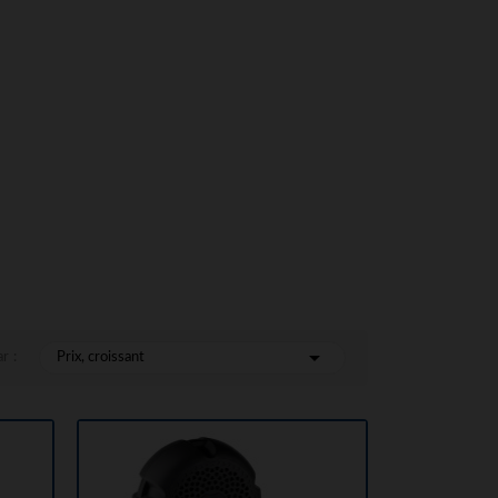

r :
Prix, croissant