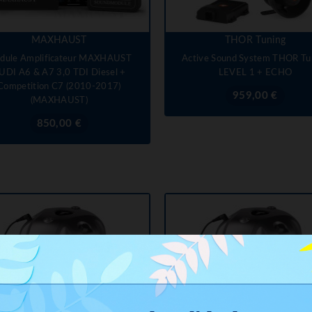
MAXHAUST
THOR Tuning
dule Amplificateur MAXHAUST
Active Sound System THOR Tu
UDI A6 & A7 3,0 TDI Diesel +
LEVEL 1 + ECHO
Competition C7 (2010-2017)
Prix
959,00 €
(MAXHAUST)
Prix
850,00 €