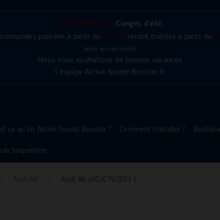
ATTENTION :
Congés d'été
,
commandes passées à partir du
03/08
seront traitées à partir du
2
(ainsi que les mails)
Nous vous souhaitons de bonnes vacances
L'équipe Active Sound Booster.fr
st ce qu'un Active Sound Booster ?
Comment l'installer ?
Boutiqu
ule Suspension
Audi A6
Audi A6 (4G/C7)(2011 )