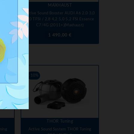
MAXHAUST
,0 2,7
Active Sound Booster AUDI A6 2,0 3,0
11+)
4,0 TFSI / 2,8 4,2 5,0 5,2 FSI Essence
C7/4G (2011+)(Maxhaust)
Prix
1 490,00 €
-10%
THOR Tuning
ning
Active Sound System THOR Tuning