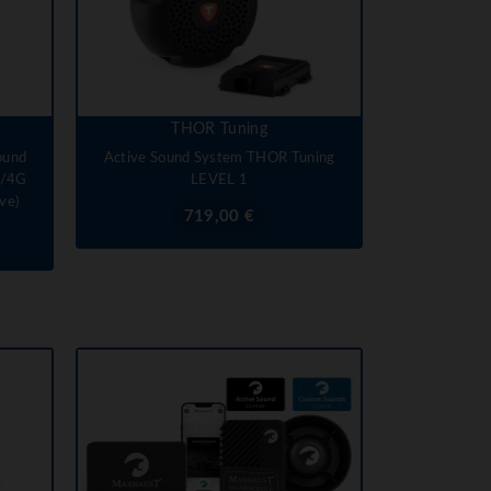
THOR Tuning
ound
Active Sound System THOR Tuning
7/4G
LEVEL 1
ve)
Prix
719,00 €