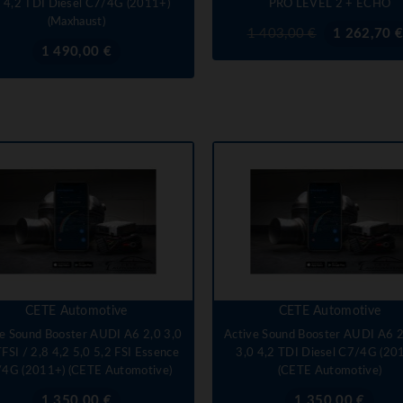
0 4,2 TDI Diesel C7/4G (2011+)
PRO LEVEL 2 + ECHO
(Maxhaust)
Prix
Prix
1 403,00 €
1 262,70 
de
Prix
1 490,00 €
base
CETE Automotive
CETE Automotive
ve Sound Booster AUDI A6 2,0 3,0
Active Sound Booster AUDI A6 2
TFSI / 2,8 4,2 5,0 5,2 FSI Essence
3,0 4,2 TDI Diesel C7/4G (20
4G (2011+) (CETE Automotive)
(CETE Automotive)
Prix
Prix
1 350,00 €
1 350,00 €