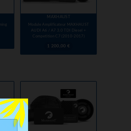
MAXHAUST
ning
Module Amplificateur MAXHAUST
AUDI A6 / A7 3.0 TDI Diesel +
Competition C7 (2010-2017)
Prix
1 200,00 €