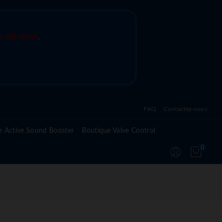
5/08/2026
.
FAQ
Contactez-nous
Questions fréquentes sur l'active sound system
e Active Sound Booster
Boutique Valve Control
Questions fréquentes sur l'active valve control
0
Questions fréquentes sur le module Active
Suspension