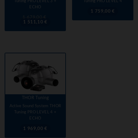
Tuning PRO LEVEL 3 +
Tuning PRO LEVEL 4
ECHO
Prix
1 759,00 €
Prix
Prix
1 679,00 €
de
1 511,10 €
base
THOR Tuning
Active Sound System THOR
Tuning PRO LEVEL 4 +
ECHO
Prix
1 969,00 €