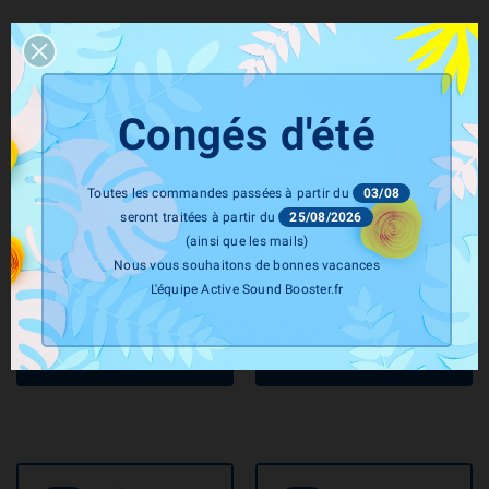
Congés d'été
Toutes les commandes passées à partir du
03/08
seront traitées à partir du
25/08/2026
MAXHAUST
MAXHAUST
(ainsi que les mails)
Active Sound Booster AUDI
Active Sound Booster AUDI
Nous vous souhaitons de bonnes vacances
A6 2,0 3,0 TFSI Essence +
A6 2,0 3,0 TDI Diesel +
L'équipe Active Sound Booster.fr
Hybride C8 (2018+)
Hybride C8 (2018+)
(Maxhaust)
(Maxhaust)
Prix
Prix
1 490,00 €
1 490,00 €