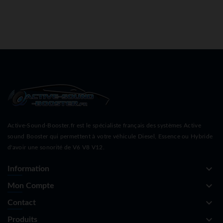
Active-Sound-Booster.fr est le spécialiste français des systèmes Active
sound Booster qui permettent à votre véhicule Diesel, Essence ou Hybride
d'avoir une sonorité de V6 V8 V12.
keyboard_arrow_down
Information
keyboard_arrow_down
Mon Compte
keyboard_arrow_down
Contact
keyboard_arrow_down
Produits