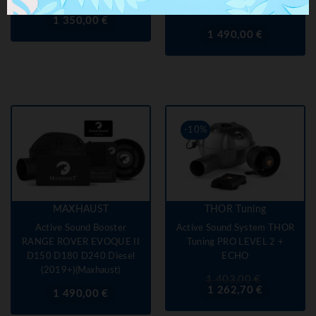
(Maxhaust)
Prix
1 350,00 €
Prix
1 490,00 €
-10%
MAXHAUST
THOR Tuning
Active Sound Booster
Active Sound System THOR
RANGE ROVER EVOQUE II
Tuning PRO LEVEL 2 +
D150 D180 D240 Diesel
ECHO
(2019+)(Maxhaust)
Prix
Prix
1 403,00 €
de
1 262,70 €
Prix
1 490,00 €
base