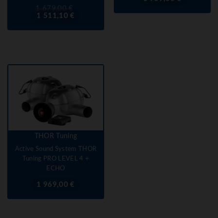
Prix
Prix
1 679,00 €
de
1 511,10 €
base
THOR Tuning
Active Sound System THOR
Tuning PRO LEVEL 4 +
ECHO
Prix
1 969,00 €