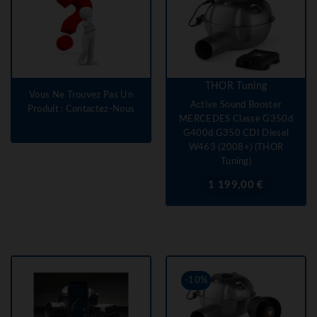
THOR Tuning
Vous Ne Trouvez Pas Un
Active Sound Booster
Produit : Contactez-Nous
MERCEDES Classe G350d
G400d G350 CDI Diesel
W463 (2008+) (THOR
Tuning)
Prix
1 199,00 €
-10%