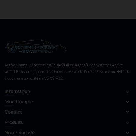
Active-Sound-Booster.fr est le spécialiste français des systèmes Active
sound Booster qui permettent à votre véhicule Diesel, Essence ou Hybride
d'avoir une sonorité de V6 V8 V12.
keyboard_arrow_down
Information
keyboard_arrow_down
Mon Compte
keyboard_arrow_down
Contact
keyboard_arrow_down
Produits
keyboard_arrow_down
Notre Société