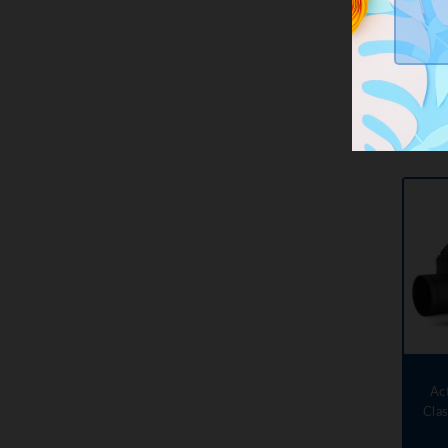
Ac
Cla
Ac
Cla