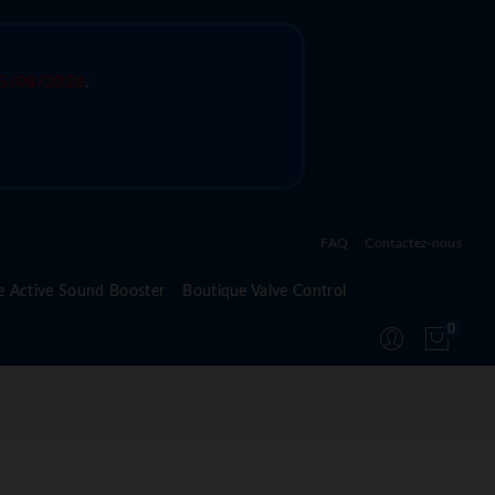
5/08/2026
.
FAQ
Contactez-nous
Questions fréquentes sur l'active sound system
e Active Sound Booster
Boutique Valve Control
Questions fréquentes sur l'active valve control
0
Questions fréquentes sur le module Active
Suspension