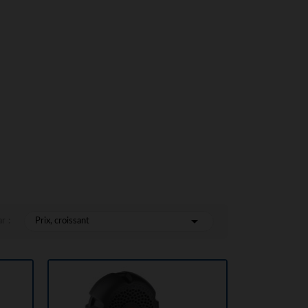

r :
Prix, croissant