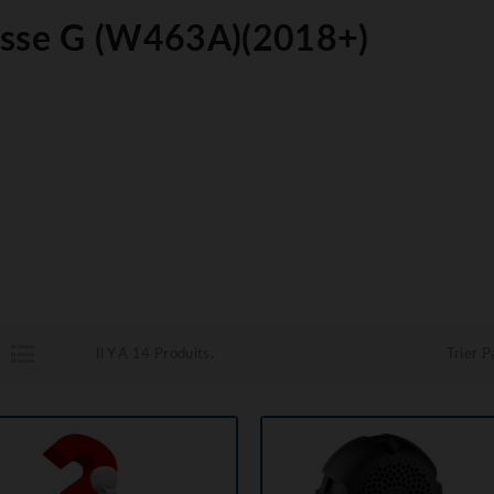
asse G (W463A)(2018+)
Il Y A 14 Produits.
Trier Pa