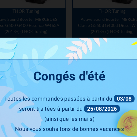
THOR Tuning
THOR Tuning
tive Sound Booster MERCEDES
Active Sound Booster MERCE
sse G500 G400 Essence W463A
Classe G350d G400d Diesel 
(2018+) (THOR Tuning)
(2018+) (THOR Tuning)
Prix
Prix
1 199,00 €
1 199,00 €
Congés d'été
-10%
Toutes les commandes passées à partir du
03/08
seront traitées à partir du
25/08/2026
(ainsi que les mails)
Nous vous souhaitons de bonnes vacances
CETE Automotive
THOR Tuning