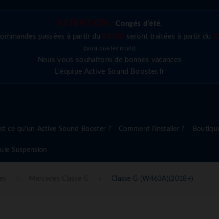
ATTENTION :
Congés d'été
,
commandes passées à partir du
03/08
seront traitées à partir du
2
(ainsi que les mails)
Nous vous souhaitons de bonnes vacances
L'équipe Active Sound Booster.fr
st ce qu'un Active Sound Booster ?
Comment l'installer ?
Boutiqu
ule Suspension
es
Mercedes Classe G
Classe G (W463A)(2018+)