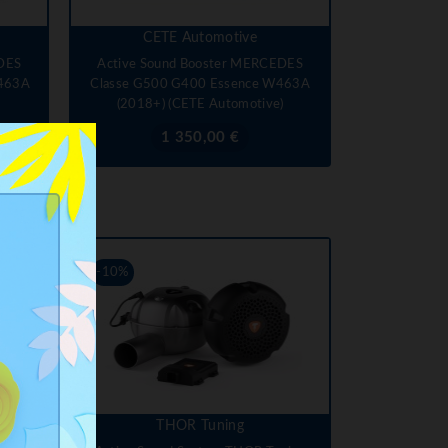
CETE Automotive
DES
Active Sound Booster MERCEDES
W463A
Classe G500 G400 Essence W463A
(2018+) (CETE Automotive)
Prix
1 350,00 €
-10%
THOR Tuning