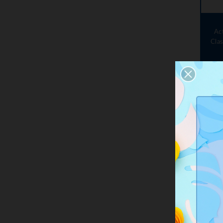
Ac
Cla