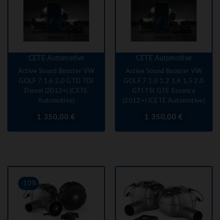
CETE Automotive
CETE Automotive
Active Sound Booster VW
Active Sound Booster VW
GOLF 7 1,6 2,0 GTD TDI
GOLF 7 1,0 1,2 1,4 1,5 2,0
Diesel (2012+) (CETE
GTI TSI GTE Essence
Automotive)
(2012+) (CETE Automotive)
Prix
Prix
1 350,00 €
1 350,00 €
-10%