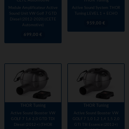
CETE Automotive
THOR Tuning
Module Amplificateur Active
Active Sound System THOR
Sound Unit VW Golf 7 GTD
Tuning LEVEL 1 + ECHO
Diesel (2012-2020) (CETE
Prix
959,00 €
Automotive)
Prix
699,00 €
THOR Tuning
THOR Tuning
Active Sound Booster VW
Active Sound Booster VW
GOLF 7 1,6 2,0 GTD TDI
GOLF 7 1,0 1,2 1,4 1,5 2,0
Diesel (2012+) (THOR
GTI TSI Essence (2012+)