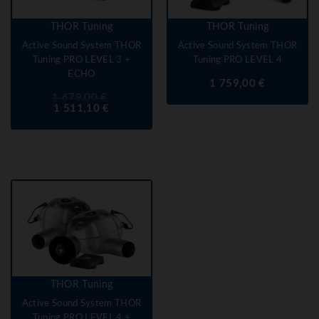
THOR Tuning
THOR Tuning
Active Sound System THOR
Active Sound System THOR
Tuning PRO LEVEL 3 +
Tuning PRO LEVEL 4
ECHO
Prix
1 759,00 €
Prix
Prix
1 679,00 €
de
1 511,10 €
base
THOR Tuning
Active Sound System THOR
Tuning PRO LEVEL 4 +