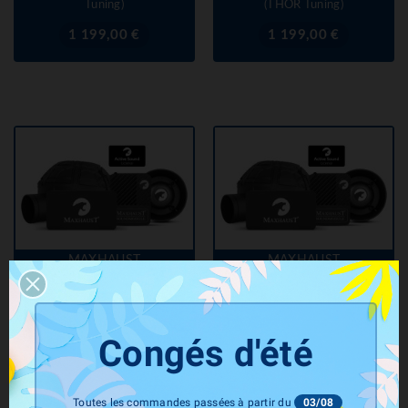
Tuning)
(THOR Tuning)
Prix
Prix
1 199,00 €
1 199,00 €
MAXHAUST
MAXHAUST
Active Sound Booster VW
Active Sound Booster VW
GOLF 7 1,6 2,0 GTD TDI
GOLF 7 1,0 1,2 1,4 1,5 2,0
Diesel (2012+)(Maxhaust)
GTI TSI GTE Essence
Congés d'été
(2012+)(Maxhaust)
Prix
1 490,00 €
Prix
1 490,00 €
Toutes les commandes passées à partir du
03/08