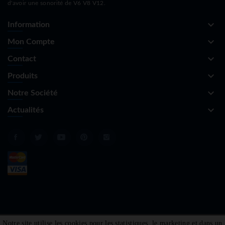
d'avoir une sonorité de V6 V8 V12.
keyboard_arrow_down
Information
keyboard_arrow_down
Mon Compte
keyboard_arrow_down
Contact
keyboard_arrow_down
Produits
keyboard_arrow_down
Notre Société
keyboard_arrow_down
Actualités
Notre site utilise les cookies pour les statistiques, le marketing et dans un