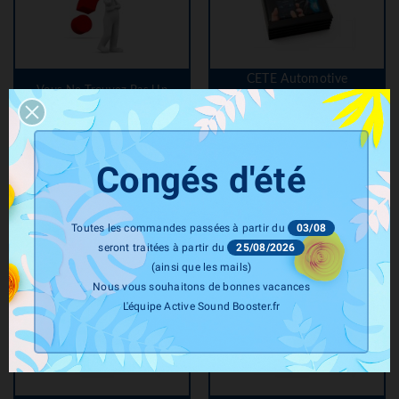
CETE Automotive
Vous Ne Trouvez Pas Un
Module Rabaissement Active
Produit : Contactez-Nous
Suspension Bentley
Bentayga (CETE
AUTOMOTIVE)
Congés d'été
Prix
1 335,00 €
Toutes les commandes passées à partir du
03/08
seront traitées à partir du
25/08/2026
(ainsi que les mails)
Nous vous souhaitons de bonnes vacances
L'équipe Active Sound Booster.fr