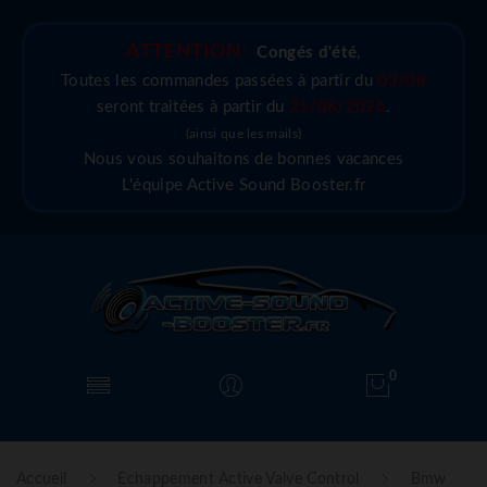
ATTENTION :
Congés d'été
,
Toutes les commandes passées à partir du
03/08
seront traitées à partir du
25/08/2026
.
(ainsi que les mails)
Nous vous souhaitons de bonnes vacances
L'équipe Active Sound Booster.fr
0
Accueil
Echappement Active Valve Control
Bmw