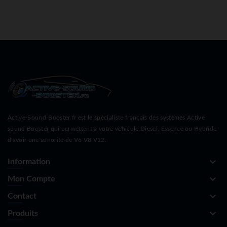
Active-Sound-Booster.fr est le spécialiste français des systèmes Active
sound Booster qui permettent à votre véhicule Diesel, Essence ou Hybride
d'avoir une sonorité de V6 V8 V12.
keyboard_arrow_down
Information
keyboard_arrow_down
Mon Compte
keyboard_arrow_down
Contact
keyboard_arrow_down
Produits