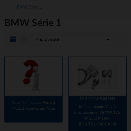
BMW Série 1
BMW Série 1

Prix, croissant
ASR COMPONENT
Vous Ne Trouvez Pas Un
Télécommande Valves
Produit : Contactez-Nous
D'échappement BMW 125i
M135i M140i
(F20/F21/F40) (ASR)