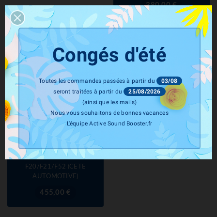
Prix
380,00 €
Congés d'été
Toutes les commandes passées à partir du
03/08
seront traitées à partir du
25/08/2026
(ainsi que les mails)
Nous vous souhaitons de bonnes vacances
L'équipe Active Sound Booster.fr
CETE Automotive
Module Active Valve Control
Echappement BMW Série 1
M135i / M140i
F20/F21/F52 (CETE
AUTOMOTIVE)
Prix
455,00 €