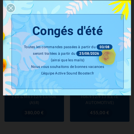
Prix
380,00 €
Congés d'été
Toutes les commandes passées à partir du
03/08
seront traitées à partir du
25/08/2026
(ainsi que les mails)
Nous vous souhaitons de bonnes vacances
L'équipe Active Sound Booster.fr
ASR COMPONENT
CETE Automotive
Télécommande Valves
Module Active Valve Control
D'échappement BMW M5
Echappement BMW M6
F10 & M6 F12/F13/F06
F06/F12/F13 (CETE
(ASR)
AUTOMOTIVE)
Prix
Prix
380,00 €
455,00 €