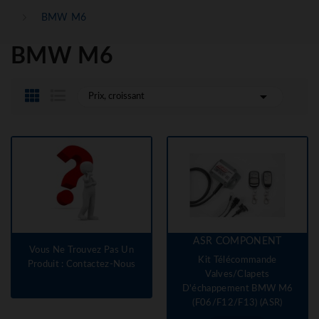
BMW M6
BMW M6

Prix, croissant
ASR COMPONENT
Vous Ne Trouvez Pas Un
Kit Télécommande
Produit : Contactez-Nous
Valves/clapets
D'échappement BMW M6
(F06/F12/F13) (ASR)