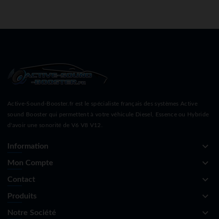
Active-Sound-Booster.fr est le spécialiste français des systèmes Active
sound Booster qui permettent à votre véhicule Diesel, Essence ou Hybride
d'avoir une sonorité de V6 V8 V12.
keyboard_arrow_down
Information
keyboard_arrow_down
Mon Compte
keyboard_arrow_down
Contact
keyboard_arrow_down
Produits
keyboard_arrow_down
Notre Société