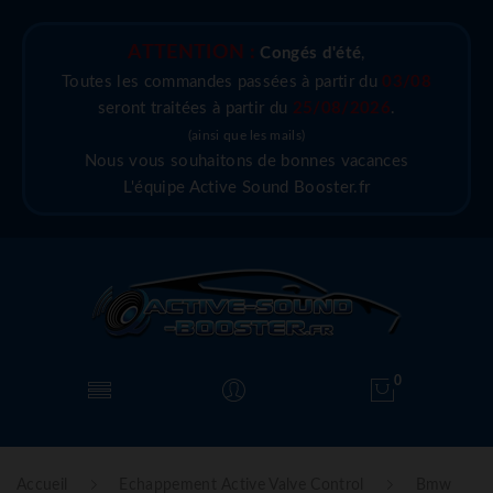
ATTENTION :
Congés d'été
,
Toutes les commandes passées à partir du
03/08
seront traitées à partir du
25/08/2026
.
(ainsi que les mails)
Nous vous souhaitons de bonnes vacances
L'équipe Active Sound Booster.fr
0
Accueil
Echappement Active Valve Control
Bmw