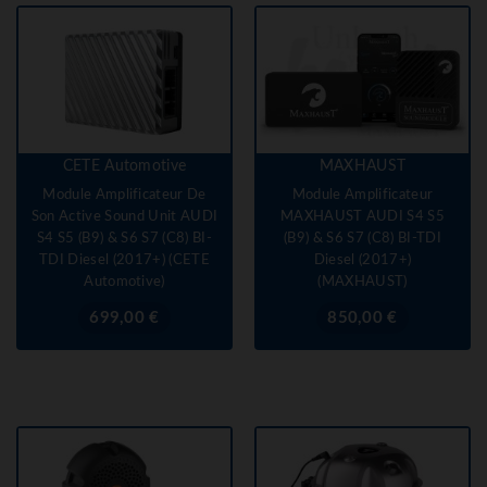
CETE Automotive
MAXHAUST
Module Amplificateur De
Module Amplificateur
Son Active Sound Unit AUDI
MAXHAUST AUDI S4 S5
S4 S5 (B9) & S6 S7 (C8) BI-
(B9) & S6 S7 (C8) BI-TDI
TDI Diesel (2017+) (CETE
Diesel (2017+)
Automotive)
(MAXHAUST)
Prix
Prix
699,00 €
850,00 €