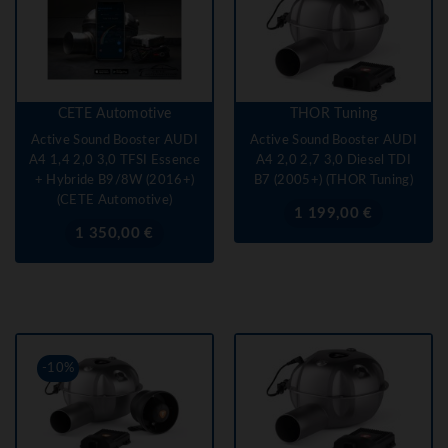
CETE Automotive
THOR Tuning
Active Sound Booster AUDI
Active Sound Booster AUDI
A4 1,4 2,0 3,0 TFSI Essence
A4 2,0 2,7 3,0 Diesel TDI
+ Hybride B9/8W (2016+)
B7 (2005+) (THOR Tuning)
(CETE Automotive)
Prix
1 199,00 €
Prix
1 350,00 €
-10%