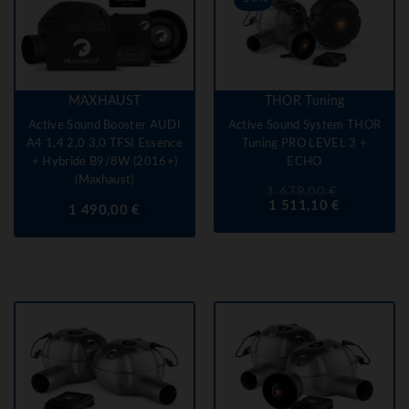
MAXHAUST
THOR Tuning
Active Sound Booster AUDI
Active Sound System THOR
A4 1,4 2,0 3,0 TFSI Essence
Tuning PRO LEVEL 3 +
+ Hybride B9/8W (2016+)
ECHO
(Maxhaust)
Prix
Prix
1 679,00 €
de
1 511,10 €
Prix
1 490,00 €
base