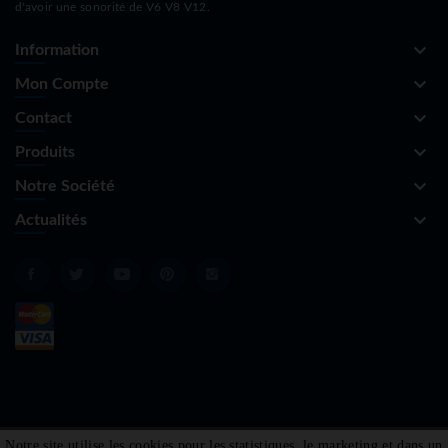
d'avoir une sonorité de V6 V8 V12.
keyboard_arrow_down
Information
keyboard_arrow_down
Mon Compte
keyboard_arrow_down
Contact
keyboard_arrow_down
Produits
keyboard_arrow_down
Notre Société
keyboard_arrow_down
Actualités
Notre site utilise les cookies pour les statistiques, le marketing et dans un