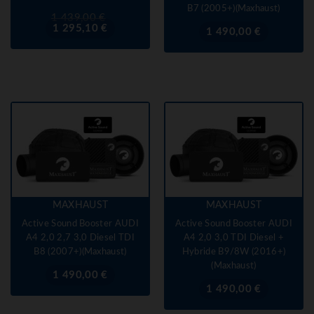
B7 (2005+)(Maxhaust)
Prix
Prix
1 439,00 €
de
1 295,10 €
Prix
1 490,00 €
base
MAXHAUST
MAXHAUST
Active Sound Booster AUDI
Active Sound Booster AUDI
A4 2,0 2,7 3,0 Diesel TDI
A4 2,0 3,0 TDI Diesel +
B8 (2007+)(Maxhaust)
Hybride B9/8W (2016+)
(Maxhaust)
Prix
1 490,00 €
Prix
1 490,00 €