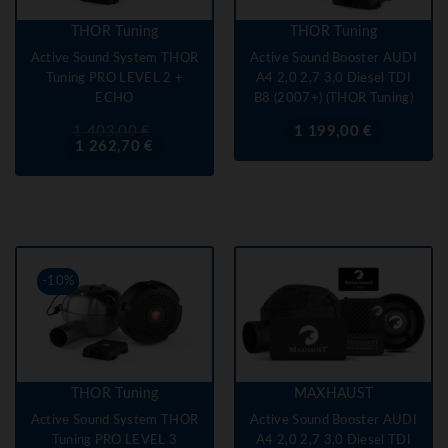
THOR Tuning
THOR Tuning
Active Sound System THOR
Active Sound Booster AUDI
Tuning PRO LEVEL 2 +
A4 2,0 2,7 3,0 Diesel TDI
ECHO
B8 (2007+) (THOR Tuning)
Prix
Prix
Prix
1 403,00 €
1 199,00 €
de
1 262,70 €
base
-10%
THOR Tuning
MAXHAUST
Active Sound System THOR
Active Sound Booster AUDI
Tuning PRO LEVEL 3
A4 2,0 2,7 3,0 Diesel TDI