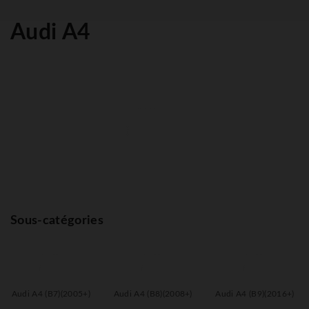
Audi A4
Sous-catégories
Audi A4 (B7)(2005+)
Audi A4 (B8)(2008+)
Audi A4 (B9)(2016+)