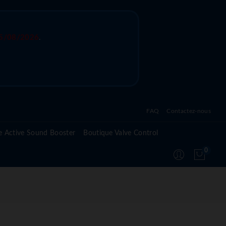
5/08/2026
.
FAQ
Contactez-nous
Questions fréquentes sur l'active sound system
e Active Sound Booster
Boutique Valve Control
Questions fréquentes sur l'active valve control
0
Questions fréquentes sur le module Active
Suspension