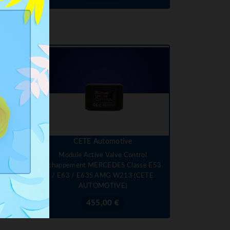
CETE Automotive
ement
Module Active Valve Control
ybrid
Echappement MERCEDES Classe E53
/ E63 / E63S AMG W213 (CETE
AUTOMOTIVE)
Prix
455,00 €