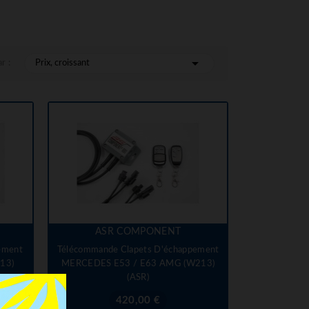

r :
Prix, croissant
ASR COMPONENT
ement
Télécommande Clapets D'échappement
13)
MERCEDES E53 / E63 AMG (W213)
(ASR)
Prix
420,00 €