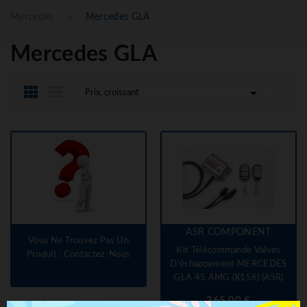
Mercedes
Mercedes GLA
Mercedes GLA

Prix, croissant
ASR COMPONENT
Vous Ne Trouvez Pas Un
Kit Télécommande Valves
Produit : Contactez-Nous
D'échappement MERCEDES
GLA 45 AMG (X156) (ASR)
Prix
365,00 €