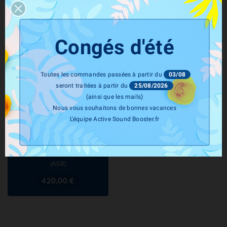
Congés d'été
Toutes les commandes passées à partir du
03/08
seront traitées à partir du
25/08/2026
(ainsi que les mails)
Nous vous souhaitons de bonnes vacances
L'équipe Active Sound Booster.fr
ASR COMPONENT
Télécommande Clapets
D'échappement MERCEDES
GLA 45(S) / 35 AMG (H247)
(ASR)
Prix
420,00 €