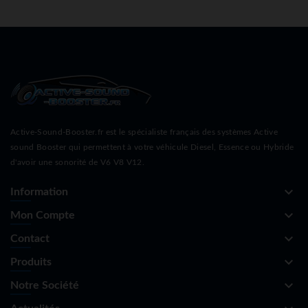
Active-Sound-Booster.fr est le spécialiste français des systèmes Active
sound Booster qui permettent à votre véhicule Diesel, Essence ou Hybride
d'avoir une sonorité de V6 V8 V12.
keyboard_arrow_down
Information
keyboard_arrow_down
Mon Compte
keyboard_arrow_down
Contact
keyboard_arrow_down
Produits
keyboard_arrow_down
Notre Société