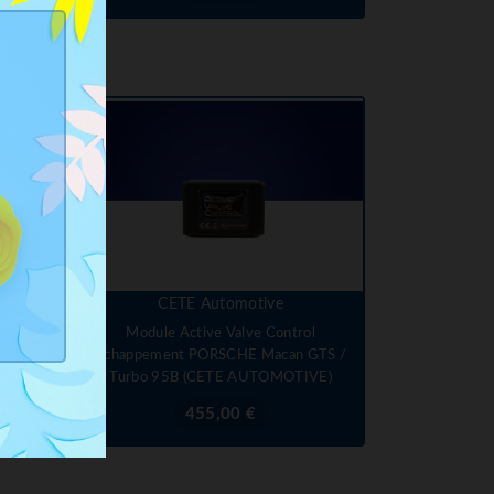
CETE Automotive
Module Active Valve Control
ACAN
Echappement PORSCHE Macan GTS /
)
Turbo 95B (CETE AUTOMOTIVE)
Prix
455,00 €