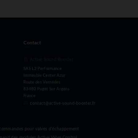
Contact
Active Sound Booster
SAS L2 Performance
Immeuble Center Azur
Route des Vernèdes
83480 Puget Sur Argens
France
contact@active-sound-booster.fr
écommandes pour valves d'échappement
nd des modules Active Valve Control