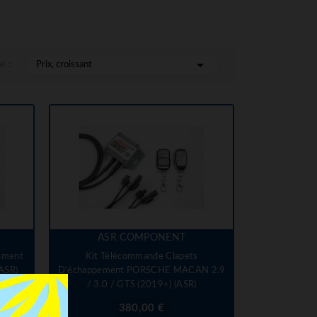

r :
Prix, croissant
ASR COMPONENT
ement
Kit Télécommande Clapets
ASR)
D'échappement PORSCHE MACAN 2.9
/ 3.0 / GTS (2019+) (ASR)
Prix
380,00 €