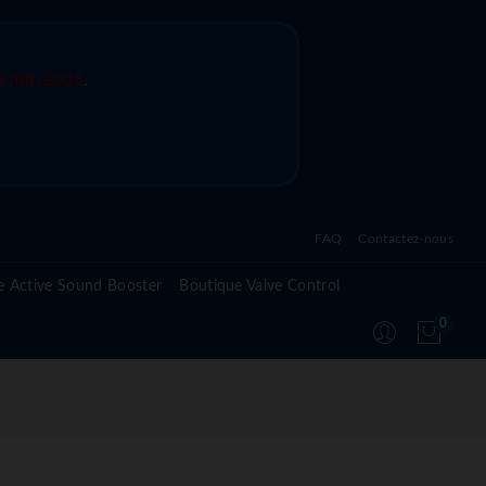
5/08/2026
.
FAQ
Contactez-nous
Questions fréquentes sur l'active sound system
e Active Sound Booster
Boutique Valve Control
Questions fréquentes sur l'active valve control
0
Questions fréquentes sur le module Active
Suspension