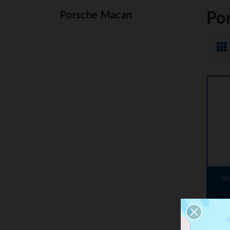
Porsche Macan
Po
Vo