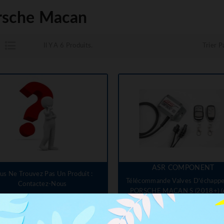
rsche Macan
Il Y A 6 Produits.
Trier Pa
ASR COMPONENT
us Ne Trouvez Pas Un Produit :
Télécommande Valves D'échapp
Contactez-Nous
PORSCHE MACAN S (2018+) (
Prix
380,00 €