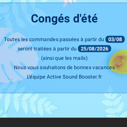
Congés d'été
Toutes les commandes passées à partir du
03/08
seront traitées à partir du
25/08/2026
(ainsi que les mails)
Nous vous souhaitons de bonnes vacances
L'équipe Active Sound Booster.fr
ASR COMPONENT
ASR COMPONENT
Kit Télécommande Clapets
Kit Télécommande Valves
échappement PORSCHE MACAN
D'échappement PORSCHE M
Turbo / GTS (2018+) (ASR)
Turbo & S (2014-2018) (ASR
Prix
Prix
380,00 €
380,00 €