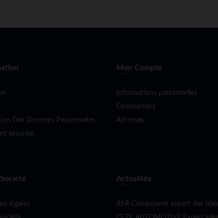
ation
Mon Compte
on
Informations personnelles
Commandes
tion Des Données Personnelles
Adresses
nt sécurisé
 Société
Actualités
ns légales
ASR Component expert des tél
Société
CETE AUTOMOTIVE Expert allema