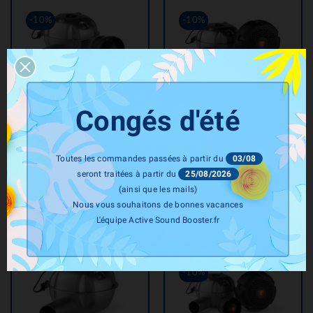
-10%
-10%
THOR Tuning
THOR Tuning
Congés d'été
Active Sound System THOR
Active Sound System THOR
Tuning PRO LEVEL 2 +
Tuning PRO LEVEL 3
ECHO
Prix
Prix
1 439,00 €
Toutes les commandes passées à partir du
03/08
de
1 295,10 €
Prix
Prix
1 403,00 €
base
seront traitées à partir du
25/08/2026
de
1 262,70 €
base
(ainsi que les mails)
Nous vous souhaitons de bonnes vacances
L'équipe Active Sound Booster.fr
-10%