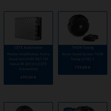
CETE Automotive
THOR Tuning
Module Amplificateur Active
Active Sound System THOR
Sound Unit AUDI SQ5 TDI
Tuning LEVEL 1
Diesel 8R (2012+) (CETE
Prix
719,00 €
Automotive)
Prix
699,00 €
-10%