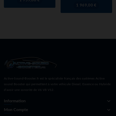
1 759,00 €
Prix
1 969,00 €
Active-Sound-Booster.fr est le spécialiste français des systèmes Active
sound Booster qui permettent à votre véhicule Diesel, Essence ou Hybride
d'avoir une sonorité de V6 V8 V12.
keyboard_arrow_down
Information
keyboard_arrow_down
Mon Compte