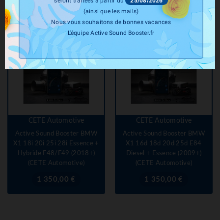
seront traitées à partir du
25/08/2026
base
(ainsi que les mails)
Nous vous souhaitons de bonnes vacances
L'équipe Active Sound Booster.fr
CETE Automotive
CETE Automotive
Active Sound Booster BMW
Active Sound Booster BMW
X1 18i 20i 25i 28i Essence +
X1 16d 18d 20d 25d E84
Hybride F48/F49 (2018+)
Diesel + Essence (2009+)
(CETE Automotive)
(CETE Automotive)
Prix
Prix
1 350,00 €
1 350,00 €