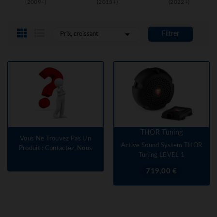
(2009+)
(2015+)
(2022+)

Filtrer
Prix, croissant
THOR Tuning
Vous Ne Trouvez Pas Un
Active Sound System THOR
Produit : Contactez-Nous
Tuning LEVEL 1
Prix
719,00 €