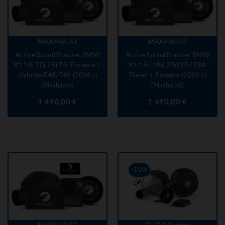
MAXHAUST
MAXHAUST
Active Sound Booster BMW
Active Sound Booster BMW
X1 18i 20i 25i 28i Essence +
X1 16d 18d 20d 25d E84
Hybride F48/F49 (2018+)
Diesel + Essence (2009+)
(Maxhaust)
(Maxhaust)
Prix
Prix
1 490,00 €
1 490,00 €
-10%