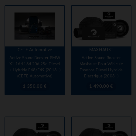
CETE Automotive
MAXHAUST
Active Sound Booster BMW
Active Sound Booster
X1 16d 18d 20d 25d Diesel
Maxhaust Pour Véhicule
+ Hybride F48/F49 (2018+)
Essence Diesel Hybride
(CETE Automotive)
Electrique (2008+)
Prix
Prix
1 350,00 €
1 490,00 €