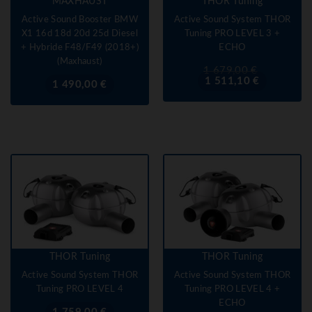
MAXHAUST
THOR Tuning
Active Sound Booster BMW
Active Sound System THOR
X1 16d 18d 20d 25d Diesel
Tuning PRO LEVEL 3 +
+ Hybride F48/F49 (2018+)
ECHO
(Maxhaust)
Prix
Prix
1 679,00 €
de
1 511,10 €
Prix
1 490,00 €
base
THOR Tuning
THOR Tuning
Active Sound System THOR
Active Sound System THOR
Tuning PRO LEVEL 4
Tuning PRO LEVEL 4 +
ECHO
Prix