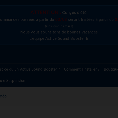
ATTENTION :
Congés d'été
,
commandes passées à partir du
03/08
seront traitées à partir du
2
(ainsi que les mails)
Nous vous souhaitons de bonnes vacances
L'équipe Active Sound Booster.fr
st ce qu'un Active Sound Booster ?
Comment l'installer ?
Boutiqu
ule Suspension
oméo