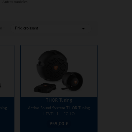
Autres modèles

r :
Prix, croissant
THOR Tuning
ning
Active Sound System THOR Tuning
LEVEL 1 + ECHO
Prix
959,00 €