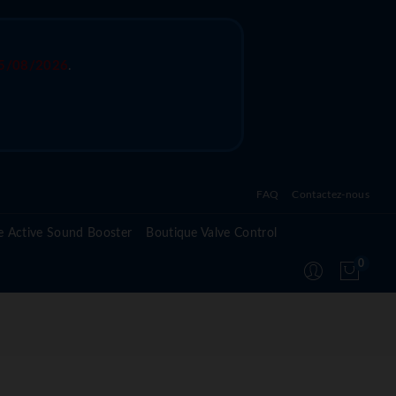
5/08/2026
.
FAQ
Contactez-nous
Questions fréquentes sur l'active sound system
e Active Sound Booster
Boutique Valve Control
Questions fréquentes sur l'active valve control
0
Questions fréquentes sur le module Active
Suspension