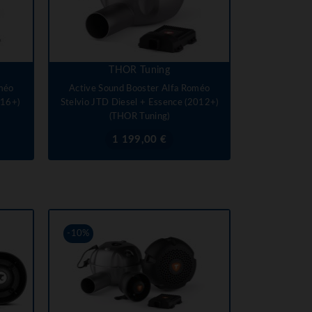
THOR Tuning
méo
Active Sound Booster Alfa Roméo
016+)
Stelvio JTD Diesel + Essence (2012+)
(THOR Tuning)
Prix
1 199,00 €
-10%