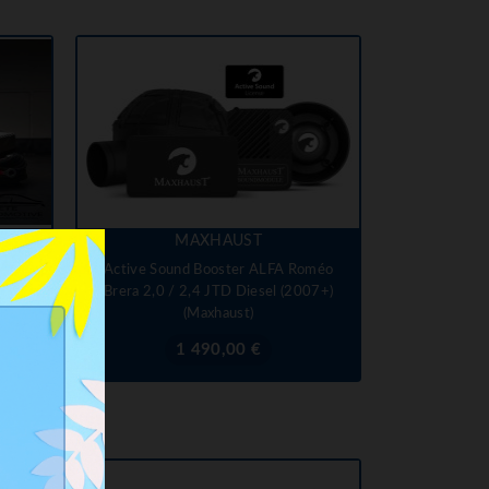
MAXHAUST
méo
Active Sound Booster ALFA Roméo
sence
Brera 2,0 / 2,4 JTD Diesel (2007+)
(Maxhaust)
Prix
1 490,00 €