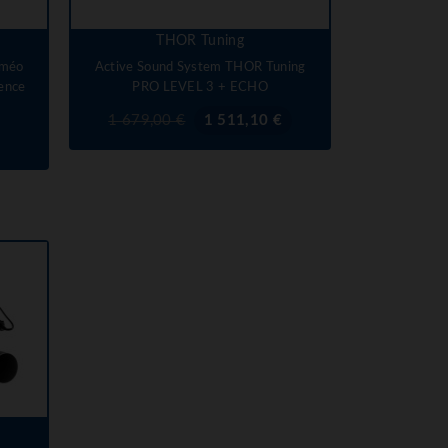
THOR Tuning
oméo
Active Sound System THOR Tuning
sence
PRO LEVEL 3 + ECHO
Prix
Prix
1 679,00 €
1 511,10 €
de
base