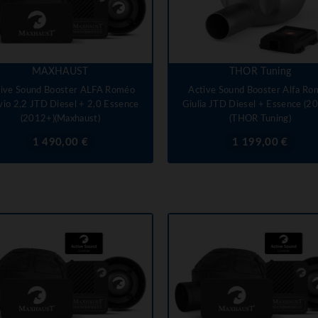
MAXHAUST
THOR Tuning
tive Sound Booster ALFA Roméo
Active Sound Booster Alfa Ro
vio 2,2 JTD Diesel + 2,0 Essence
Giulia JTD Diesel + Essence (2
(2012+)(Maxhaust)
(THOR Tuning)
Prix
Prix
1 490,00 €
1 199,00 €