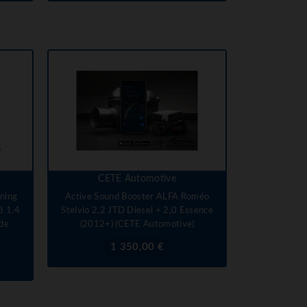
CETE Automotive
ning
Active Sound Booster ALFA Roméo
 1.4
Stelvio 2,2 JTD Diesel + 2,0 Essence
ide
(2012+) (CETE Automotive)
Prix
1 350,00 €