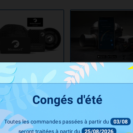
MAXHAUST
CETE Automotive
tive Sound Booster ALFA Roméo
Active Sound Booster Alfa Ro
der 2,0 / 2,4 JTD Diesel (2006+)
Giulia 2,0 2.2 JTD Diesel + Es
(Maxhaust)
(2012+)(Cete Automotive)
Prix
Prix
1 490,00 €
1 350,00 €
Congés d'été
Toutes les commandes passées à partir du
03/08
seront traitées à partir du
25/08/2026