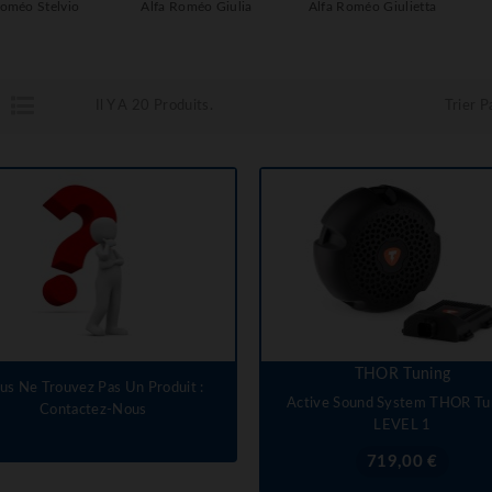
Roméo Stelvio
Alfa Roméo Giulia
Alfa Roméo Giulietta
Il Y A 20 Produits.
Trier Pa
THOR Tuning
us Ne Trouvez Pas Un Produit :
Active Sound System THOR Tu
Contactez-Nous
LEVEL 1
Prix
719,00 €