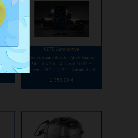
CETE Automotive
ning
Active Sound Booster ALFA Roméo
Giulietta 1.6 2.0 Diesel JTDM +
Essence(2012+) (CETE Automotive)
€
Prix
1 350,00 €