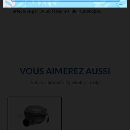
L'installation de ce système Sound Booster doit être
effectuée par un professionnel de l'automobile.
VOUS AIMEREZ AUSSI
Add our products to weekly lineup