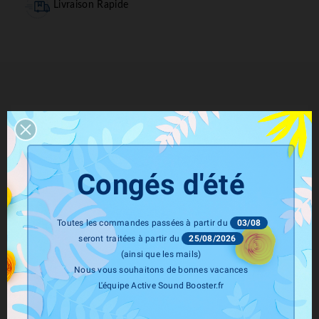
Livraison Rapide
Description
Congés d'été
Détails Du Produit
Toutes les commandes passées à partir du
03/08
seront traitées à partir du
25/08/2026
(ainsi que les mails)
Active-Sound-Booster.fr est le spécialiste français des
Nous vous souhaitons de bonnes vacances
systèmes Active Sound Booster
qui ont pour objectif
L'équipe Active Sound Booster.fr
de sublimer le son de votre véhicule Diesel, Essence et
Hybride.