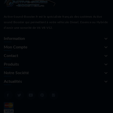
Active-Sound-Booster.fr est le spécialiste français des systèmes Active
sound Booster qui permettent à votre véhicule Diesel, Essence ou Hybride
d'avoir une sonorité de V6 V8 V12.
keyboard_arrow_down
Information
keyboard_arrow_down
Mon Compte
keyboard_arrow_down
Contact
keyboard_arrow_down
Produits
keyboard_arrow_down
Notre Société
keyboard_arrow_down
Actualités