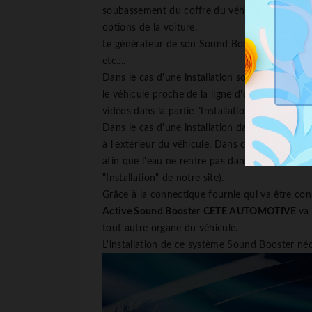
soubassement du coffre du véhicule. Le choix du 
options de la voiture.
Le générateur de son Sound Booster
CETE A
etc....
Dans le cas d'une installation sous le véhicule
le véhicule proche de la ligne d'échappement. A
vidéos dans la partie "Installation" de notre site
Dans le cas d'une installation dans le soubasse
à l'extérieur du véhicule. Dans ce cas, là aussi
afin que l'eau ne rentre pas dans le véhicule. D
"Installation" de notre site).
Grâce à la connectique fournie qui va être con
Active Sound Booster
CETE AUTOMOTIVE
va
tout autre organe du véhicule.
L'installation de ce système Sound Booster néce