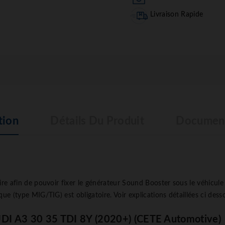
Livraison Rapide
tion
Détails Du Produit
Document
aire afin de pouvoir fixer le générateur Sound Booster sous le véhicul
que (type MIG/TIG) est obligatoire. Voir explications détaillées ci dess
DI A3 30 35 TDI 8Y (2020+) (CETE Automotive)