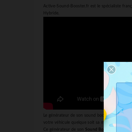
Active-Sound-Booster.fr est le spécialiste fran
Hybride.
Le générateur de son sound booster qui contie
votre véhicule quelque soit sa motorisation de
Ce générateur de son
Sound Booster
CETE A