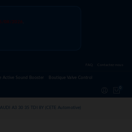
5/08/2026
.
FAQ
Contactez-nous
Questions fréquentes sur l'active sound system
e Active Sound Booster
Boutique Valve Control
Questions fréquentes sur l'active valve control
0
Questions fréquentes sur le module Active
Suspension
 AUDI A3 30 35 TDI 8Y (CETE Automotive)