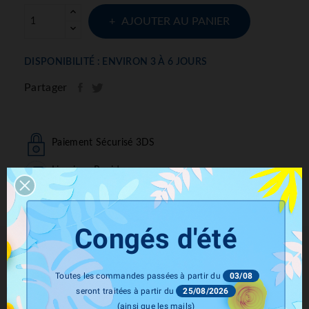
AJOUTER AU PANIER
DISPONIBILITÉ : ENVIRON 3 À 6 JOURS
Partager
Paiement Sécurisé 3DS
Livraison Rapide
Congés d'été
Toutes les commandes passées à partir du
03/08
seront traitées à partir du
25/08/2026
(ainsi que les mails)