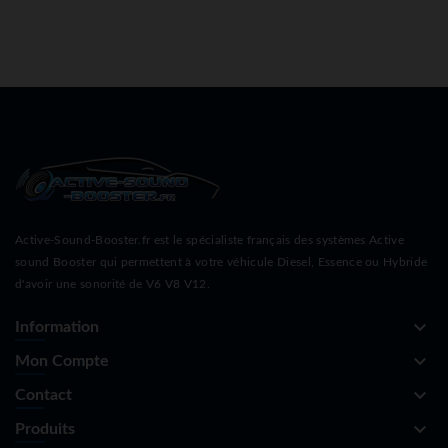
Active-Sound-Booster.fr est le spécialiste français des systèmes Active
sound Booster qui permettent à votre véhicule Diesel, Essence ou Hybride
d'avoir une sonorité de V6 V8 V12.
keyboard_arrow_down
Information
keyboard_arrow_down
Mon Compte
keyboard_arrow_down
Contact
keyboard_arrow_down
Produits