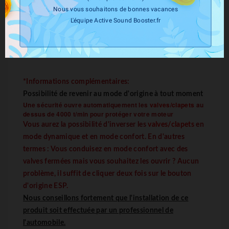
Description
Nous vous souhaitons de bonnes vacances
L'équipe Active Sound Booster.fr
Détails Du Produit
*Informations complémentaires:
Possibilité de revenir au mode d'origine à tout moment
Une sécurité ouvre automatiquement les
valves/clapets
au
dessus de 4000 t/min pour protéger votre moteur
Vous aurez la possibilité d'inverser les
valves/clapets
en
mode dynamique et en mode confort. En d'autres
termes : Vous conduisez en mode confort avec des
valves fermées mais vous souhaitez les ouvrir ? Aucun
problème, il suffit de cliquer deux fois sur le bouton
d'origine ESP.
Nous conseillons fortement que l'installation de ce
produit soit effectuée par un professionnel de
l'automobile.