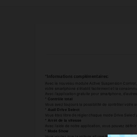
*Informations complémentaires:
Avec le nouveau module Active Suspension Control,
votre smartphone s’établit facilement et la consommat
Avec l'application gratuite pour smartphone, d'autres
*
Contrôle total
Vous avez toujours la possibilité de contrôler votre
*
Audi Drive Select
Vous êtes libre de régler chaque mode Drive Select p
* Arrêt de la vitesse
Avec l'aide de notre application, vous pouvez définir
* Mode Show
Vous voulez que la voiture ait une hauteur particuli