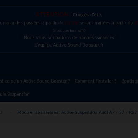
ATTENTION :
Congés d'été
,
commandes passées à partir du
03/08
seront traitées à partir du
2
(ainsi que les mails)
Nous vous souhaitons de bonnes vacances
L'équipe Active Sound Booster.fr
st ce qu'un Active Sound Booster ?
Comment l'installer ?
Boutiqu
ule Suspension
di
Module rabaissement Active Suspension Audi A7 / S7 / R