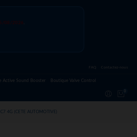
5/08/2026
.
FAQ
Contactez-nous
Questions fréquentes sur l'active sound system
e Active Sound Booster
Boutique Valve Control
Questions fréquentes sur l'active valve control
0
Questions fréquentes sur le module Active
Suspension
S7 C7 4G (CETE AUTOMOTIVE)