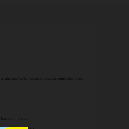
ia une application smartphone. La connexion avec
hauteur initiale.
mme vous le souhaitez.