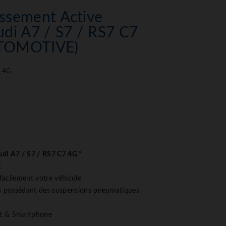
ssement Active
di A7 / S7 / RS7 C7
UTOMOTIVE)
_4G
di A7 / S7 / RS7 C7 4G *
E
 facilement votre véhicule
es possédant des suspensions pneumatiques
ect & Smartphone