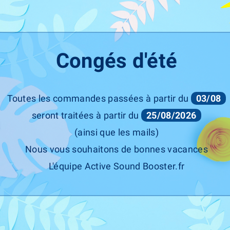
e est légèrement ? Souvent, vous ne pouvez pas vous en rendre compte avant
 Pour remédier à cela, nous avons développé une fonction dans l'application. Il e
 produit soit effectuée par un professionnel de l'automobile.
Congés d'été
Toutes les commandes passées à partir du
03/08
seront traitées à partir du
25/08/2026
(ainsi que les mails)
Nous vous souhaitons de bonnes vacances
L'équipe Active Sound Booster.fr