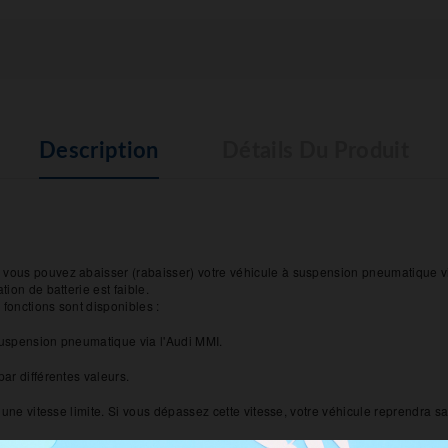
Description
Détails Du Produit
 vous pouvez abaisser (rabaisser) votre véhicule à suspension pneumatique v
ion de batterie est faible.
 fonctions sont disponibles :
 suspension pneumatique via l'Audi MMI.
ar différentes valeurs.
 une vitesse limite. Si vous dépassez cette vitesse, votre véhicule reprendra sa 
ère ? Il vous suffit de sélectionner le mode Show et votre véhicule descend co