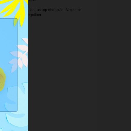
 qu'elle ne soit beaucoup abaissée. Si c'est le
st possible de l'égaliser.