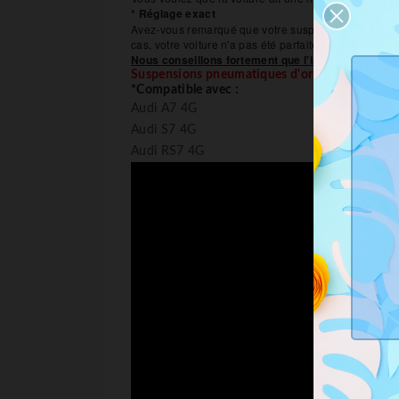
* Réglage exact
Avez-vous remarqué que votre suspension pneumatiqu
cas, votre voiture n'a pas été parfaitement calibrée.
Nous conseillons fortement que l'installation de ce
Suspensions pneumatiques d'origine requises
*Compatible avec :
Audi A7 4G
Audi S7 4G
Audi RS7 4G