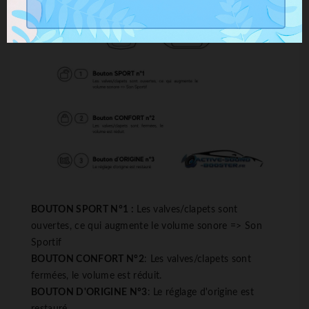
BOUTON SPORT N°1 :
Les valves/clapets sont
ouvertes, ce qui augmente le volume sonore => Son
Sportif
BOUTON CONFORT N°2
: Les valves/clapets sont
fermées, le volume est réduit.
BOUTON D'ORIGINE N°3
: Le réglage d'origine est