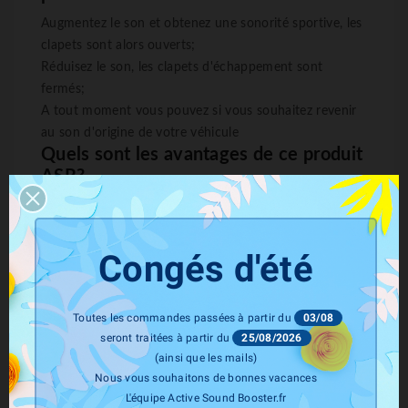
Augmentez le son et obtenez une sonorité sportive, les
clapets sont alors ouverts;
Réduisez le son, les clapets d'échappement sont
fermés;
A tout moment vous pouvez si vous souhaitez revenir
au son d'origine de votre véhicule
Quels sont les avantages de ce produit
ASR
?
Contrôle de votre sonorité indépendamment de votre
mode de conduite
Grâce à la télécommande programmez l'ouverture de
Congés d'été
vos valves et du son lors du démarrage
Retour au mode d'origine rapidement (idéal lors du
passage au contrôle technique)
Toutes les commandes passées à partir du
03/08
seront traitées à partir du
25/08/2026
(ainsi que les mails)
Nous vous souhaitons de bonnes vacances
L'équipe Active Sound Booster.fr