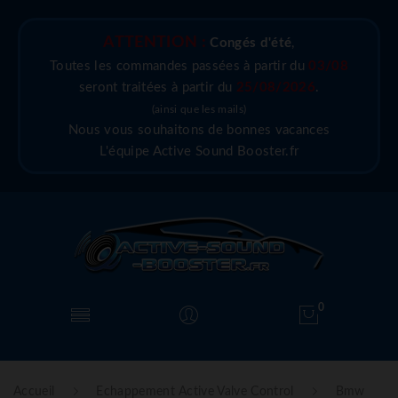
ATTENTION :
Congés d'été
,
Toutes les commandes passées à partir du
03/08
seront traitées à partir du
25/08/2026
.
(ainsi que les mails)
Nous vous souhaitons de bonnes vacances
L'équipe Active Sound Booster.fr
0
Accueil
Echappement Active Valve Control
Bmw