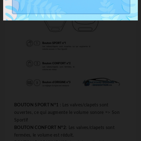
BOUTON SPORT N°1 :
Les valves/clapets sont
ouvertes, ce qui augmente le volume sonore => Son
Sportif
BOUTON CONFORT N°2
: Les valves/clapets sont
fermées, le volume est réduit.