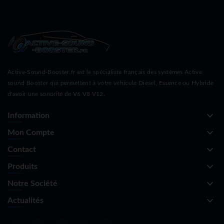
Active-Sound-Booster.fr est le spécialiste français des systèmes Active
sound Booster qui permettent à votre véhicule Diesel, Essence ou Hybride
d'avoir une sonorité de V6 V8 V12.
keyboard_arrow_down
Information
keyboard_arrow_down
Mon Compte
keyboard_arrow_down
Contact
keyboard_arrow_down
Produits
keyboard_arrow_down
Notre Société
keyboard_arrow_down
Actualités