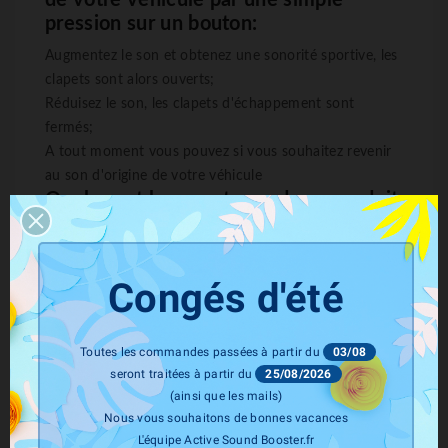
de votre véhicule par une simple
pression sur un bouton:
Augmentez le son et obtenez une sonorité sportive, les
clapets sont alors ouverts;
Réduisez le son, les clapets d'échappement sont
fermés;
A tout moment vous pouvez si vous souhaitez revenir
au son d'origine de votre véhicule
Quels sont les avantages de ce produit
ASR
?
Contrôle de votre sonorité indépendamment de votre
mode de conduite
Congés d'été
Grâce à la télécommande programmez l'ouverture de
vos valves et du son lors du démarrage
Toutes les commandes passées à partir du
03/08
Retour au mode d'origine rapidement (idéal lors du
seront traitées à partir du
25/08/2026
passage au contrôle technique)
(ainsi que les mails)
Nous vous souhaitons de bonnes vacances
L'équipe Active Sound Booster.fr