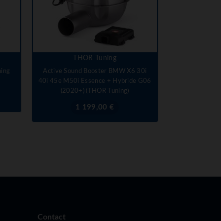
THOR Tuning
ing
Active Sound Booster BMW X6 30i
40i 45e M50i Essence + Hybride G06
(2020+) (THOR Tuning)
Prix
1 199,00 €
Contact