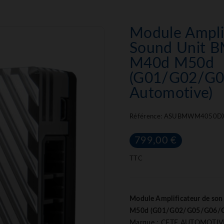
Module Amplif
Sound Unit 
M40d M50d
(G01/G02/G0
Automotive)
Référence:
ASUBMWM4050D
799,00 €
TTC
Module Amplificateur de so
M50d (G01/G02/G05/G06/G0
Marque : CETE AUTOMOTIV