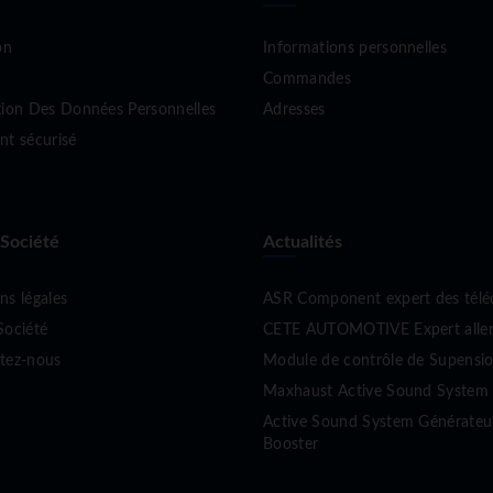
on
Informations personnelles
Commandes
tion Des Données Personnelles
Adresses
nt sécurisé
 Société
Actualités
ns légales
ASR Component expert des tél
Société
CETE AUTOMOTIVE Expert allema
tez-nous
Module de contrôle de Supen
Maxhaust Active Sound System 
Active Sound System Générate
Booster