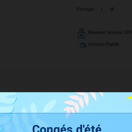
Partager
Paiement Sécurisé 3D
Livraison Rapide
Description
Détails Du Produit
Congés d'été