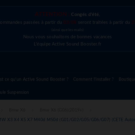
ATTENTION :
Congés d'été
,
commandes passées à partir du
03/08
seront traitées à partir du
2
(ainsi que les mails)
Nous vous souhaitons de bonnes vacances
L'équipe Active Sound Booster.fr
st ce qu'un Active Sound Booster ?
Comment l'installer ?
Boutiqu
ule Suspension
Bmw X6
Bmw X6 (G06)(2019+)
t BMW X3 X4 X5 X7 M40d M50d (G01/G02/G05/G06/G07) (CETE Auto