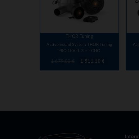
THOR Tuning
Active Sound System THOR Tuning
Ac
PRO LEVEL 3 + ECHO
Prix
Prix
1 679,00 €
1 511,10 €
de
base
Inform