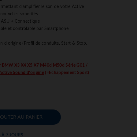
mettant d'amplifier le son de votre Active
 nouvelles sonorités
r ASU + Connectique
ble et contrôlable par Smartphone
n d'origine (Profil de conduite, Start & Stop,
r BMW X3 X4 X5 X7 M40d M50d Série G01 /
Active Sound d'origine
(=Echappement Sport)
JOUTER AU PANIER
5 À 7 JOURS