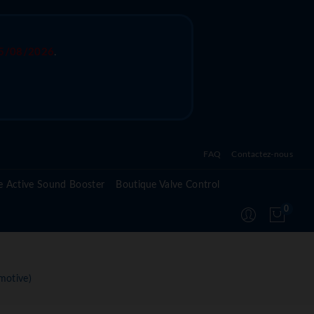
5/08/2026
.
FAQ
Contactez-nous
Questions fréquentes sur l'active sound system
e Active Sound Booster
Boutique Valve Control
Questions fréquentes sur l'active valve control
0
Questions fréquentes sur le module Active
Suspension
motive)