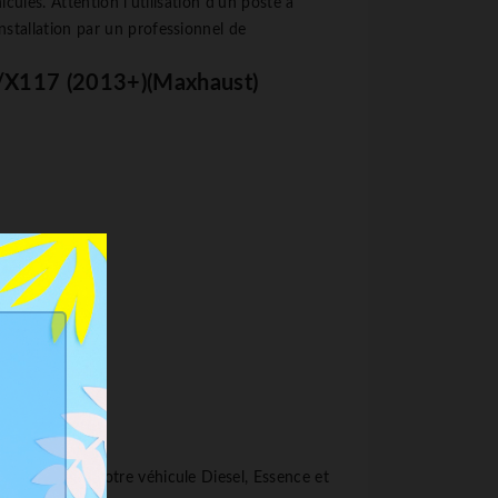
icules. Attention l'utilisation d'un poste à
nstallation par un professionnel de
/X117 (2013+)(Maxhaust)
mer le son de votre véhicule Diesel, Essence et