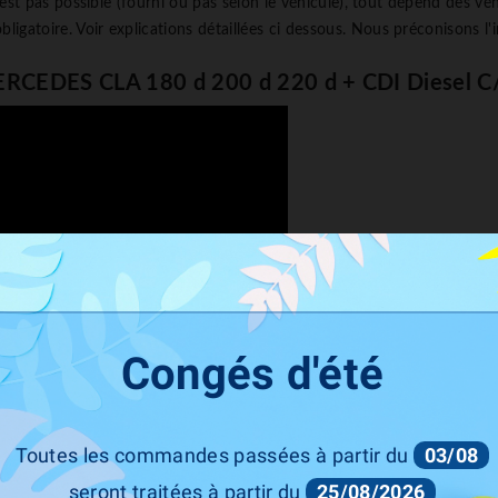
n'est pas possible (fourni ou pas selon le véhicule), tout dépend des véh
gatoire. Voir explications détaillées ci dessous. Nous préconisons l'i
ERCEDES CLA 180 d 200 d 220 d + CDI Diesel C
Congés d'été
Toutes les commandes passées à partir du
03/08
çais des
systèmes Active Sound Booster
qui ont pour objectif de subli
seront traitées à partir du
25/08/2026