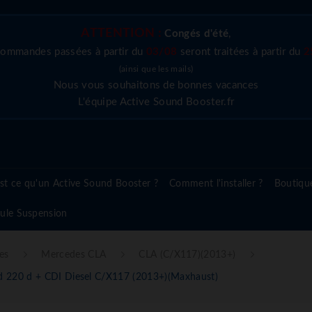
ATTENTION :
Congés d'été
,
commandes passées à partir du
03/08
seront traitées à partir du
2
(ainsi que les mails)
Nous vous souhaitons de bonnes vacances
L'équipe Active Sound Booster.fr
st ce qu'un Active Sound Booster ?
Comment l'installer ?
Boutiqu
ule Suspension
es
Mercedes CLA
CLA (C/X117)(2013+)
 220 d + CDI Diesel C/X117 (2013+)(Maxhaust)