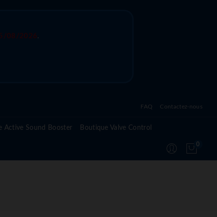
5/08/2026
.
FAQ
Contactez-nous
Questions fréquentes sur l'active sound system
e Active Sound Booster
Boutique Valve Control
Questions fréquentes sur l'active valve control
0
Questions fréquentes sur le module Active
Suspension