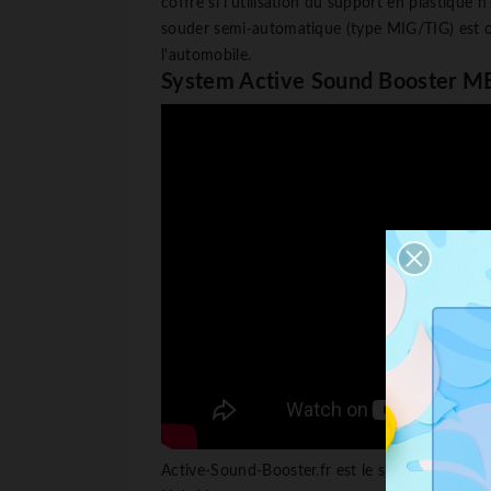
coffre si l'utilisation du support en plastique 
souder semi-automatique (type MIG/TIG) est obli
l'automobile.
System Active Sound Booster M
Active-Sound-Booster.fr est le spécialiste fran