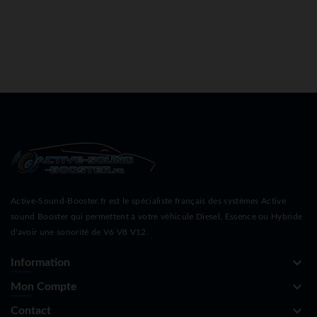
Active-Sound-Booster.fr est le spécialiste français des systèmes Active
sound Booster qui permettent à votre véhicule Diesel, Essence ou Hybride
d'avoir une sonorité de V6 V8 V12.
keyboard_arrow_down
Information
keyboard_arrow_down
Mon Compte
keyboard_arrow_down
Contact