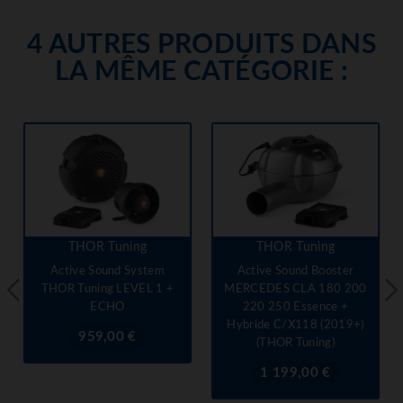
4 AUTRES PRODUITS DANS
LA MÊME CATÉGORIE :
THOR Tuning
THOR Tuning
Active Sound System
Active Sound Booster
THOR Tuning LEVEL 1 +
MERCEDES CLA 180 200
ECHO
220 250 Essence +
Hybride C/X118 (2019+)
Prix
959,00 €
(THOR Tuning)
Prix
1 199,00 €