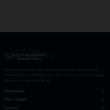
Active-Sound-Booster.fr est le spécialiste français des systèmes Active
sound Booster qui permettent à votre véhicule Diesel, Essence ou Hybride
d'avoir une sonorité de V6 V8 V12.
keyboard_arrow_down
Information
keyboard_arrow_down
Mon Compte
keyboard_arrow_down
Contact