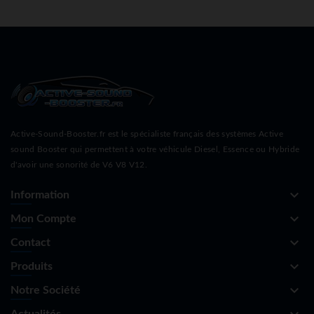
Active-Sound-Booster.fr est le spécialiste français des systèmes Active
sound Booster qui permettent à votre véhicule Diesel, Essence ou Hybride
d'avoir une sonorité de V6 V8 V12.
keyboard_arrow_down
Information
keyboard_arrow_down
Mon Compte
keyboard_arrow_down
Contact
keyboard_arrow_down
Produits
keyboard_arrow_down
Notre Société