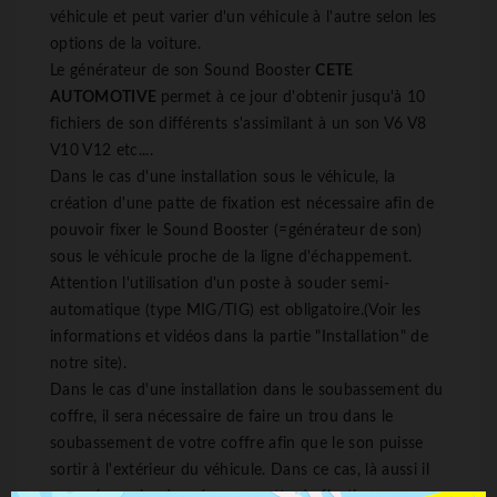
véhicule et peut varier d'un véhicule à l'autre selon les
options de la voiture.
Le générateur de son Sound Booster
CETE
AUTOMOTIVE
permet à ce jour d'obtenir jusqu'à 10
fichiers de son différents s'assimilant à un son V6 V8
V10 V12 etc....
Dans le cas d'une installation sous le véhicule, la
création d'une patte de fixation est nécessaire afin de
pouvoir fixer le Sound Booster (=générateur de son)
sous le véhicule proche de la ligne d'échappement.
Attention l'utilisation d'un poste à souder semi-
automatique (type MIG/TIG) est obligatoire.(Voir les
informations et vidéos dans la partie "Installation" de
notre site).
Dans le cas d'une installation dans le soubassement du
coffre, il sera nécessaire de faire un trou dans le
soubassement de votre coffre afin que le son puisse
sortir à l'extérieur du véhicule. Dans ce cas, là aussi il