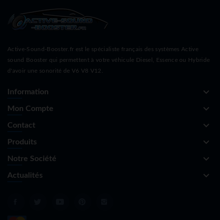
Active-Sound-Booster.fr est le spécialiste français des systèmes Active
sound Booster qui permettent à votre véhicule Diesel, Essence ou Hybride
d'avoir une sonorité de V6 V8 V12.
keyboard_arrow_down
Information
keyboard_arrow_down
Mon Compte
keyboard_arrow_down
Contact
keyboard_arrow_down
Produits
keyboard_arrow_down
Notre Société
keyboard_arrow_down
Actualités