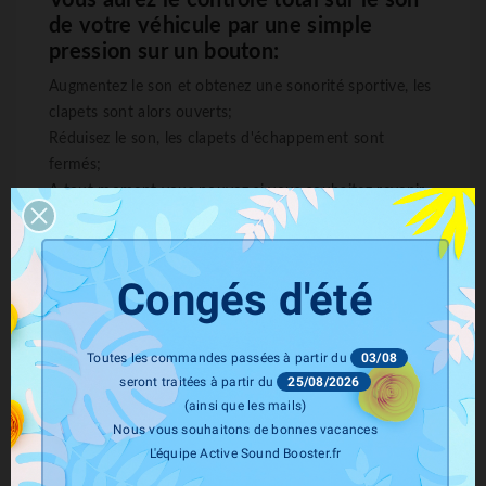
Vous aurez le contrôle total sur le son
de votre véhicule par une simple
pression sur un bouton:
Augmentez le son et obtenez une sonorité sportive, les
clapets sont alors ouverts;
Réduisez le son, les clapets d'échappement sont
fermés;
A tout moment vous pouvez si vous souhaitez revenir
au son d'origine de votre véhicule
Quels sont les avantages de ce produit
ASR
?
Congés d'été
Contrôle de votre sonorité indépendamment de votre
mode de conduite
Grâce à la télécommande programmez l'ouverture de
Toutes les commandes passées à partir du
03/08
seront traitées à partir du
25/08/2026
vos valves et du son lors du démarrage
(ainsi que les mails)
Retour au mode d'origine rapidement (idéal lors du
Nous vous souhaitons de bonnes vacances
passage au contrôle technique)
L'équipe Active Sound Booster.fr