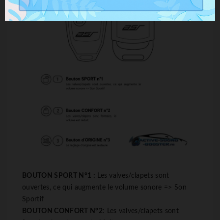
BOUTON SPORT N°1 :
Les valves/clapets sont
ouvertes, ce qui augmente le volume sonore => Son
Sportif
BOUTON CONFORT N°2
: Les valves/clapets sont