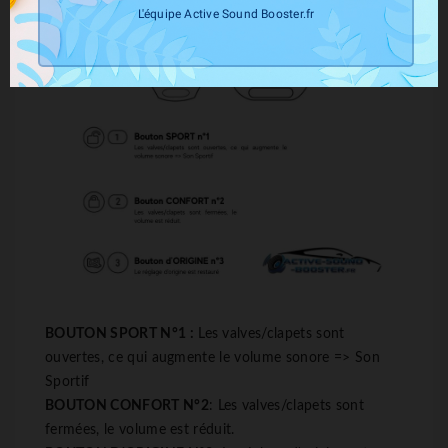
L'équipe Active Sound Booster.fr
BOUTON SPORT N°1 :
Les valves/clapets sont
ouvertes, ce qui augmente le volume sonore => Son
Sportif
BOUTON CONFORT N°2
: Les valves/clapets sont
fermées, le volume est réduit.