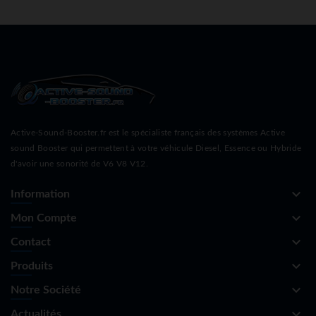
Active-Sound-Booster.fr est le spécialiste français des systèmes Active
sound Booster qui permettent à votre véhicule Diesel, Essence ou Hybride
d'avoir une sonorité de V6 V8 V12.
keyboard_arrow_down
Information
keyboard_arrow_down
Mon Compte
keyboard_arrow_down
Contact
keyboard_arrow_down
Produits
keyboard_arrow_down
Notre Société
keyboard_arrow_down
Actualités