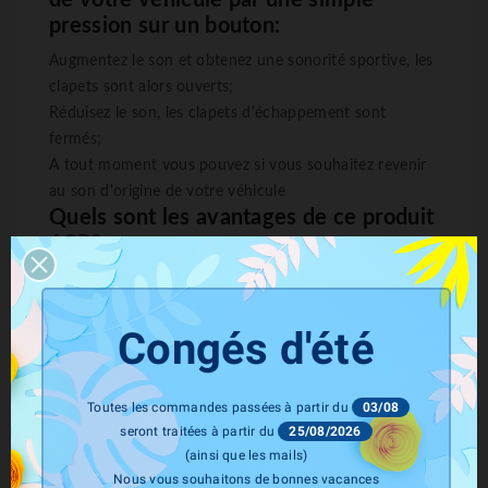
de votre véhicule par une simple
pression sur un bouton:
Augmentez le son et obtenez une sonorité sportive, les
clapets sont alors ouverts;
Réduisez le son, les clapets d'échappement sont
fermés;
A tout moment vous pouvez si vous souhaitez revenir
au son d'origine de votre véhicule
Quels sont les avantages de ce produit
ASR
?
Contrôle de votre sonorité indépendamment de votre
mode de conduite
Congés d'été
Grâce à la télécommande programmez l'ouverture de
vos valves et du son lors du démarrage
Retour au mode d'origine rapidement (idéal lors du
Toutes les commandes passées à partir du
03/08
passage au contrôle technique)
seront traitées à partir du
25/08/2026
(ainsi que les mails)
Nous vous souhaitons de bonnes vacances