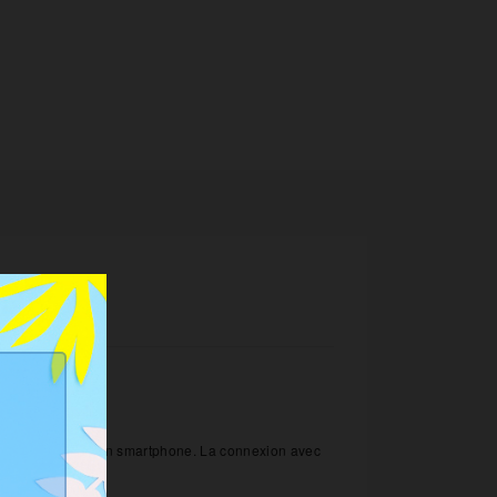
S
ia une application smartphone. La connexion avec