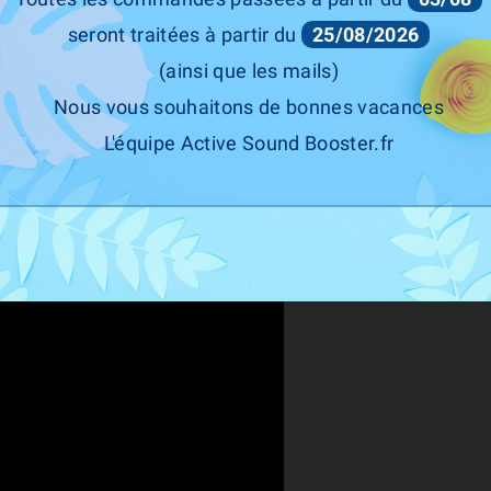
suspension pneumatique via les profils Agility Select.
seront traitées à partir du
25/08/2026
r différentes valeurs :
(ainsi que les mails)
Nous vous souhaitons de bonnes vacances
L'équipe Active Sound Booster.fr
ticulière ? Il suffit de consulter le Show Mode et votre véhicule descend comm
e ce produit soit effectuée par un professionnel de l'automobile.
èle et la motorisation de votre véhicule