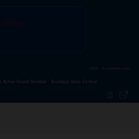
5/08/2026
.
FAQ
Contactez-nous
Questions fréquentes sur l'active sound system
e Active Sound Booster
Boutique Valve Control
Questions fréquentes sur l'active valve control
0
Questions fréquentes sur le module Active
Suspension