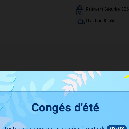
Paiement Sécurisé 3D
Livraison Rapide
Description
Détails Du Produit
Congés d'été
 vous pouvez abaisser (rabaisser) votre véhicule à suspension pneumatique v
ion de batterie est faible.
 fonctions sont disponibles :
Toutes les commandes passées à partir du
03/08