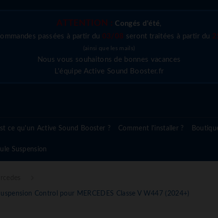
ATTENTION :
Congés d'été
,
commandes passées à partir du
03/08
seront traitées à partir du
2
(ainsi que les mails)
Nous vous souhaitons de bonnes vacances
L'équipe Active Sound Booster.fr
st ce qu'un Active Sound Booster ?
Comment l'installer ?
Boutiqu
ule Suspension
rcedes
uspension Control pour MERCEDES Classe V W447 (2024+)