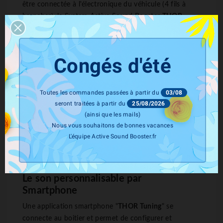
être connectée à l'électronique du véhicule (4 fils à
brancher), le System Active Sound Booster
THOR
Tuning
va suivre le régime moteur de votre véhicule en
temps réel et ceci sans aucune autre incidence sur la
puissance, ou tout autre organe du véhicule.
Congés d'été
L'installation de ce système Sound Booster nécessite
entre 3 et 4 heures de travail et doit être effectuée par
un professionnel de l'automobile.
Toutes les commandes passées à partir du
03/08
seront traitées à partir du
25/08/2026
(ainsi que les mails)
Nous vous souhaitons de bonnes vacances
L'équipe Active Sound Booster.fr
Le son personnalisable par
Smartphone
Une application smartphone "
THOR Tuning
" se
connecte au boitier et permet de configurer et