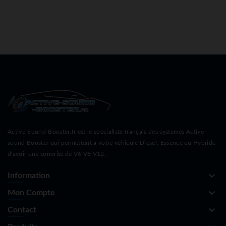
Active-Sound-Booster.fr est le spécialiste français des systèmes Active
sound Booster qui permettent à votre véhicule Diesel, Essence ou Hybride
d'avoir une sonorité de V6 V8 V12.
keyboard_arrow_down
Information
keyboard_arrow_down
Mon Compte
keyboard_arrow_down
Contact