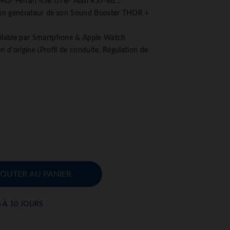
- Ferrari 458 GTB- Audi RS7-etc..
un générateur de son Sound Booster THOR +
rôlable par Smartphone & Apple Watch
n d'origine (Profil de conduite, Régulation de
JOUTER AU PANIER
5 À 10 JOURS