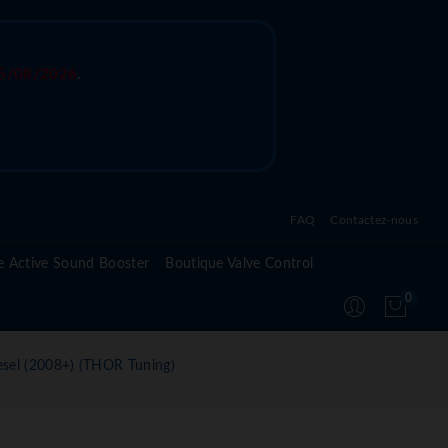
5/08/2026
.
FAQ
Contactez-nous
Questions fréquentes sur l'active sound system
e Active Sound Booster
Boutique Valve Control
Questions fréquentes sur l'active valve control
0
Questions fréquentes sur le module Active
Suspension
esel (2008+) (THOR Tuning)