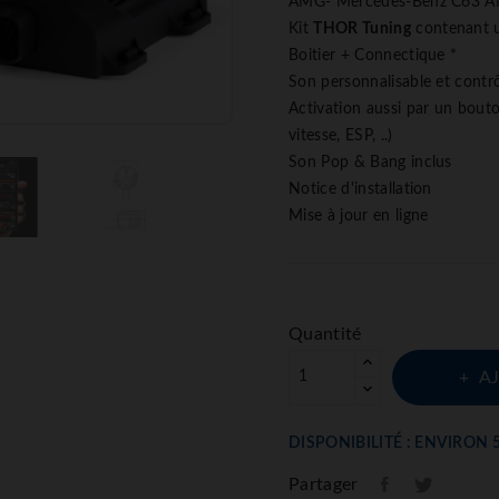
AMG- Mercedes-Benz C63 AMG
Kit
THOR Tuning
contenant 
Boitier + Connectique *
Son personnalisable et cont
Activation aussi par un bouto
vitesse, ESP, ..)
Son Pop & Bang inclus
Notice d'installation
Mise à jour en ligne
Quantité
A
DISPONIBILITÉ : ENVIRON 
Partager