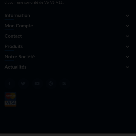
d'avoir une sonorité de V6 V8 V12.
keyboard_arrow_down
Information
keyboard_arrow_down
Mon Compte
keyboard_arrow_down
Contact
keyboard_arrow_down
Produits
keyboard_arrow_down
Notre Société
keyboard_arrow_down
Actualités