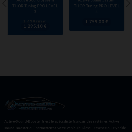
Active Sound System
Active Sound System
THOR Tuning PRO LEVEL
THOR Tuning PRO LEVEL
3
4
Prix
Prix
Prix
1 439,00 €
1 759,00 €
de
1 295,10 €
base
Active-Sound-Booster.fr est le spécialiste français des systèmes Active
sound Booster qui permettent à votre véhicule Diesel, Essence ou Hybride