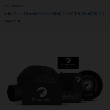
VW Amarok
Active Sound Booster VW AMAROK 2,0 3,0 TDI Diesel (2012+)
(Maxhaust)