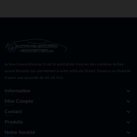
Active-Sound-Booster.fr est le spécialiste français des systèmes Active
sound Booster qui permettent à votre véhicule Diesel, Essence ou Hybride
d'avoir une sonorité de V6 V8 V12.
keyboard_arrow_down
Information
keyboard_arrow_down
Mon Compte
keyboard_arrow_down
Contact
keyboard_arrow_down
Produits
keyboard_arrow_down
Notre Société