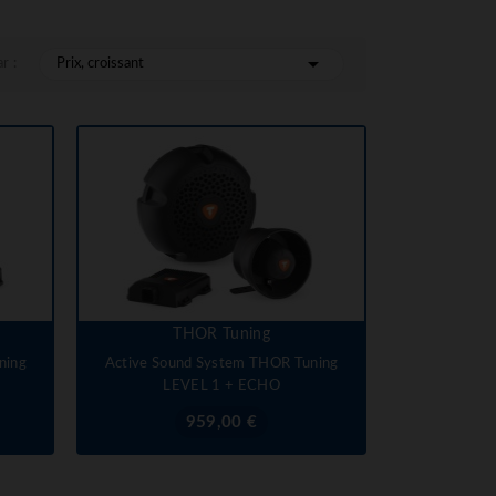

r :
Prix, croissant
THOR Tuning
ning
Active Sound System THOR Tuning
LEVEL 1 + ECHO
Prix
959,00 €