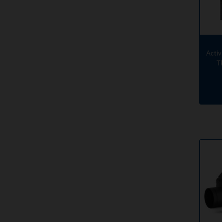
Acti
T