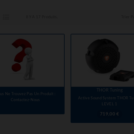
Il Y A 17 Produits.
Trier Pa
THOR Tuning
us Ne Trouvez Pas Un Produit :
Active Sound System THOR Tu
Contactez-Nous
LEVEL 1
Prix
719,00 €