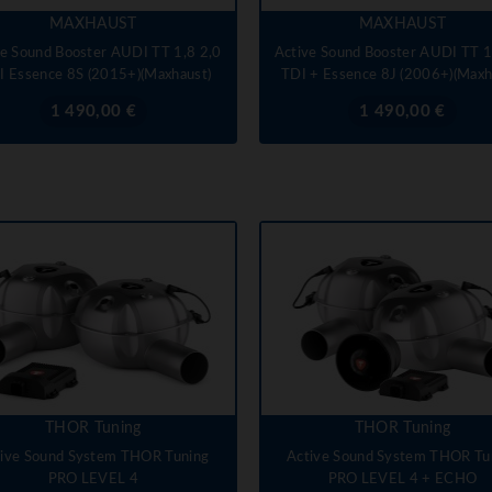
MAXHAUST
MAXHAUST
ve Sound Booster AUDI TT 1,8 2,0
Active Sound Booster AUDI TT 1
I Essence 8S (2015+)(Maxhaust)
TDI + Essence 8J (2006+)(Maxh
Prix
Prix
1 490,00 €
1 490,00 €
THOR Tuning
THOR Tuning
ive Sound System THOR Tuning
Active Sound System THOR Tu
PRO LEVEL 4
PRO LEVEL 4 + ECHO