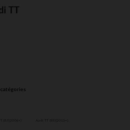
di TT
catégories
T (8J)(2006+)
Audi TT (8S)(2015+)