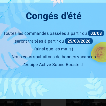
0%
-10%
Congés d'été
Toutes les commandes passées à partir du
03/08
THOR Tuning
THOR Tuning
seront traitées à partir du
25/08/2026
ive Sound System THOR Tuning
Active Sound System THOR Tu
(ainsi que les mails)
PRO LEVEL 2 + ECHO
PRO LEVEL 3
Nous vous souhaitons de bonnes vacances
rix
Prix
Prix
Prix
1 403,00 €
1 262,70 €
1 439,00 €
1 295,10 
e
de
ase
base
L'équipe Active Sound Booster.fr