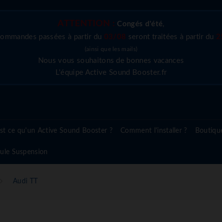
ATTENTION :
Congés d'été
,
commandes passées à partir du
03/08
seront traitées à partir du
2
(ainsi que les mails)
Nous vous souhaitons de bonnes vacances
L'équipe Active Sound Booster.fr
st ce qu'un Active Sound Booster ?
Comment l'installer ?
Boutiqu
ule Suspension
Audi TT