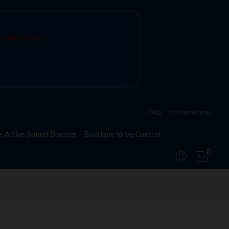
5/08/2026
.
FAQ
Contactez-nous
Questions fréquentes sur l'active sound system
e Active Sound Booster
Boutique Valve Control
Questions fréquentes sur l'active valve control
0
Questions fréquentes sur le module Active
Suspension