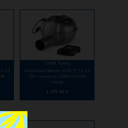
THOR Tuning
,8 2,0
Active Sound Booster AUDI TT 1,6 2,0
HOR
TDI + Essence 8J (2006+) (THOR
Tuning)
Prix
1 199,00 €