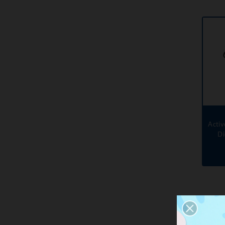
Activ
Di