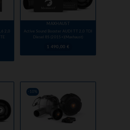
MAXHAUST
,6 2,0
Active Sound Booster AUDI TT 2,0 TDI
ETE
Diesel 8S (2015+)(Maxhaust)
Prix
1 490,00 €
-10%