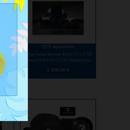
CETE Automotive
ning
Active Sound Booster AUDI TT 2,0 TDI
Diesel 8S (2015+) (CETE Automotive)
Prix
€
1 350,00 €