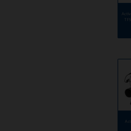
Acti
TFS
Act