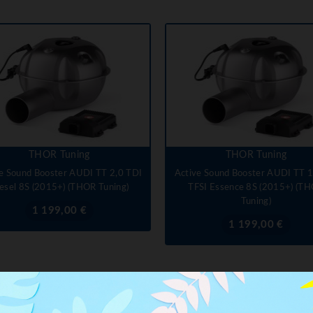
THOR Tuning
THOR Tuning
e Sound Booster AUDI TT 2,0 TDI
Active Sound Booster AUDI TT 1
esel 8S (2015+) (THOR Tuning)
TFSI Essence 8S (2015+) (T
Tuning)
Prix
1 199,00 €
Prix
1 199,00 €