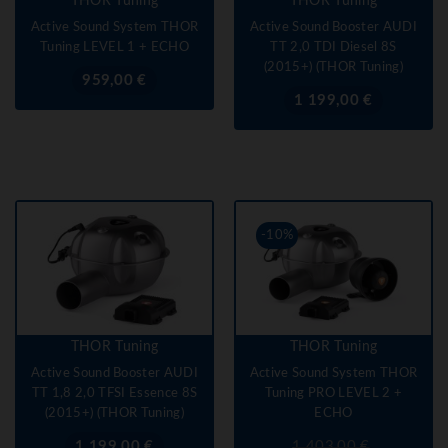
THOR Tuning
THOR Tuning
Active Sound System THOR
Active Sound Booster AUDI
Tuning LEVEL 1 + ECHO
TT 2,0 TDI Diesel 8S
(2015+) (THOR Tuning)
Prix
959,00 €
Prix
1 199,00 €
-10%
THOR Tuning
THOR Tuning
Active Sound Booster AUDI
Active Sound System THOR
TT 1,8 2,0 TFSI Essence 8S
Tuning PRO LEVEL 2 +
(2015+) (THOR Tuning)
ECHO
Prix
Prix
Prix
1 199,00 €
1 403,00 €