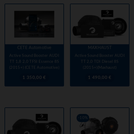
CETE Automotive
MAXHAUST
Active Sound Booster AUDI
Active Sound Booster AUDI
TT 1,8 2,0 TFSI Essence 8S
TT 2,0 TDI Diesel 8S
(2015+) (CETE Automotive)
(2015+)(Maxhaust)
Prix
Prix
1 350,00 €
1 490,00 €
-10%