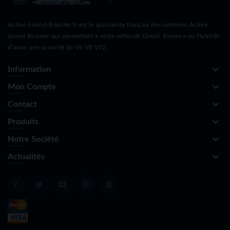
Active-Sound-Booster.fr est le spécialiste français des systèmes Active
sound Booster qui permettent à votre véhicule Diesel, Essence ou Hybride
d'avoir une sonorité de V6 V8 V12.
keyboard_arrow_down
Information
keyboard_arrow_down
Mon Compte
keyboard_arrow_down
Contact
keyboard_arrow_down
Produits
keyboard_arrow_down
Notre Société
keyboard_arrow_down
Actualités