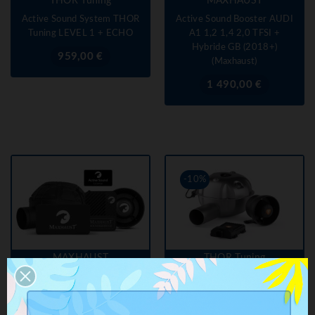
THOR Tuning
MAXHAUST
Active Sound System THOR
Active Sound Booster AUDI
Tuning LEVEL 1 + ECHO
A1 1,2 1,4 2,0 TFSI +
Hybride GB (2018+)
Prix
959,00 €
(Maxhaust)
Prix
1 490,00 €
-10%
MAXHAUST
THOR Tuning
Active Sound Booster AUDI
Active Sound System THOR
A1 1,4 1,6 2,0 TDI Diesel
Tuning PRO LEVEL 2 +
GB (2018+)(Maxhaust)
ECHO