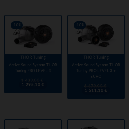
-10%
-10%
THOR Tuning
THOR Tuning
Active Sound System THOR
Active Sound System THOR
Tuning PRO LEVEL 3
Tuning PRO LEVEL 3 +
ECHO
Prix
Prix
1 439,00 €
de
1 295,10 €
Prix
Prix
1 679,00 €
base
de
1 511,10 €
base