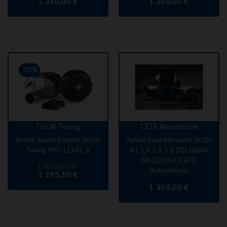
Prix
Prix
1 350,00 €
1 350,00 €
-10%
THOR Tuning
CETE Automotive
Active Sound System THOR
Active Sound Booster AUDI
Tuning PRO LEVEL 3
A1 1,4 1,6 2,0 TDI Diesel
8X (2010+) (CETE
Prix
Prix
1 439,00 €
Automotive)
de
1 295,10 €
base
Prix
1 350,00 €