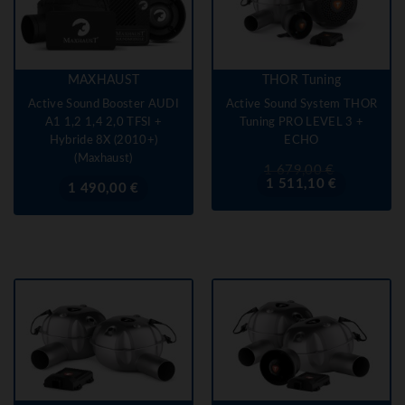
MAXHAUST
THOR Tuning
Active Sound Booster AUDI
Active Sound System THOR
A1 1,2 1,4 2,0 TFSI +
Tuning PRO LEVEL 3 +
Hybride 8X (2010+)
ECHO
(Maxhaust)
Prix
Prix
1 679,00 €
de
1 511,10 €
Prix
1 490,00 €
base