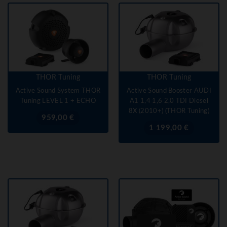
THOR Tuning
THOR Tuning
Active Sound System THOR
Active Sound Booster AUDI
Tuning LEVEL 1 + ECHO
A1 1,4 1,6 2,0 TDI Diesel
8X (2010+) (THOR Tuning)
Prix
959,00 €
Prix
1 199,00 €