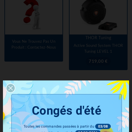
THOR Tuning
Vous Ne Trouvez Pas Un
Active Sound System THOR
Produit : Contactez-Nous
Tuning LEVEL 1
Prix
719,00 €
Congés d'été
Toutes les commandes passées à partir du
03/08