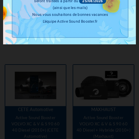
seront traitées à partir du
25/08/2026
THOR Tuning
THOR Tuning
(ainsi que les mails)
Active Sound System THOR
Active Sound Booster
Nous vous souhaitons de bonnes vacances
Tuning LEVEL 1 + ECHO
VOLVO V90 XC90 S60
L'équipe Active Sound Booster.fr
(2016+) (THOR Tuning)
Prix
959,00 €
Prix
1 199,00 €
CETE Automotive
MAXHAUST
Active Sound Booster
Active Sound Booster
VOLVO XC & V & S 90 60
VOLVO XC & V & S 90 60
40 Diesel (2010+) (CETE
40 Diesel + Hybride (2010+)
Automotive)
(Maxhaust)