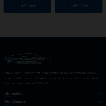
Prix
Prix
1 350,00 €
1 490,00 €
Active-Sound-Booster.fr est le spécialiste français des systèmes Active
sound Booster qui permettent à votre véhicule Diesel, Essence ou Hybride
d'avoir une sonorité de V6 V8 V12.
keyboard_arrow_down
Information
keyboard_arrow_down
Mon Compte