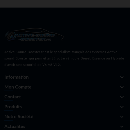
Active-Sound-Booster.fr est le spécialiste français des systèmes Active
sound Booster qui permettent à votre véhicule Diesel, Essence ou Hybride
d'avoir une sonorité de V6 V8 V12.
keyboard_arrow_down
Information
keyboard_arrow_down
Mon Compte
keyboard_arrow_down
Contact
keyboard_arrow_down
Produits
keyboard_arrow_down
Notre Société
keyboard_arrow_down
Actualités