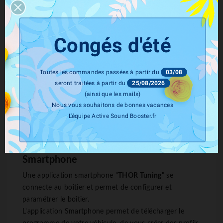
temps réel et ceci sans aucune autre incidence sur la
puissance, ou tout autre organe du véhicule.
L'installation de ce système Sound Booster nécessite
Congés d'été
entre 3 et 4 heures de travail et doit être effectuée par
un professionnel de l'automobile.
Toutes les commandes passées à partir du
03/08
seront traitées à partir du
25/08/2026
(ainsi que les mails)
Nous vous souhaitons de bonnes vacances
L'équipe Active Sound Booster.fr
Le son personnalisable par
Smartphone
Une application smartphone "
THOR Tuning
" se
connecte au boitier et permet de configurer et
paramétrer le boîtier.
L'application Smartphone permet de télécharger le