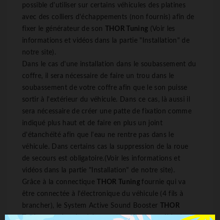
possible d'utiliser sur certains véhicules des platines
avec des colliers d'échappements (non fournis) afin de
fixer le générateur de son
THOR Tuning
(Voir les
informations et vidéos dans la partie "Installation" de
notre site).
Dans le cas d'une installation dans le soubassement du
coffre, il sera nécessaire de faire un trou dans le
soubassement de votre coffre afin que le son puisse
sortir à l'extérieur du véhicule. Dans ce cas, là aussi il
sera nécessaire de créer une patte de fixation comme
indiqué plus haut et de faire en plus un joint
d'étanchéité afin que l'eau ne rentre pas dans le
véhicule. Dans certains cas la suppression de la roue
de secours est obligatoire.(Voir les informations et
vidéos dans la partie "Installation" de notre site).
Grâce à la connectique
THOR Tuning
fournie qui va
être connectée à l'électronique du véhicule (4 fils à
brancher), le System Active Sound Booster
THOR
Tuning
va suivre le régime moteur de votre véhicule en