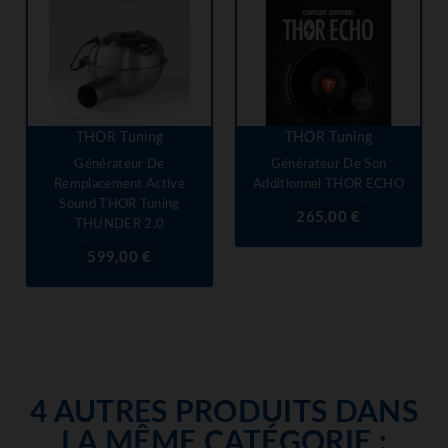
THOR Tuning
THOR Tuning
Générateur De
Générateur De Son
Remplacement Active
Additionnel THOR ECHO
Sound THOR Tuning
Prix
265,00 €
THUNDER 2.0
Prix
599,00 €
4 AUTRES PRODUITS DANS
LA MÊME CATÉGORIE :