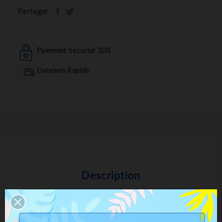
Partager
Paiement Sécurisé 3DS
Livraison Rapide
Description
Détails Du Produit