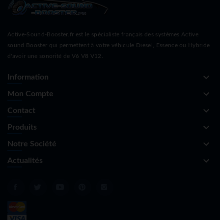
Active-Sound-Booster.fr est le spécialiste français des systèmes Active
sound Booster qui permettent à votre véhicule Diesel, Essence ou Hybride
d'avoir une sonorité de V6 V8 V12.
keyboard_arrow_down
Information
keyboard_arrow_down
Mon Compte
keyboard_arrow_down
Contact
keyboard_arrow_down
Produits
keyboard_arrow_down
Notre Société
keyboard_arrow_down
Actualités