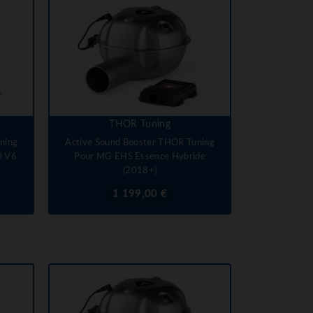
THOR Tuning
ning
Active Sound Booster THOR Tuning
0 V6
Pour MG EHS Essence Hybride
(2018+)
Prix
1 199,00 €