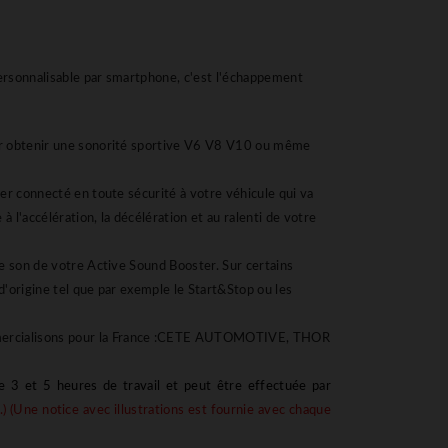
personnalisable par smartphone, c'est l'échappement
our obtenir une sonorité sportive V6 V8 V10 ou même
ier connecté en toute sécurité à votre véhicule qui va
 l'accélération, la décélération et au ralenti de votre
le son de votre Active Sound Booster. Sur certains
d'origine tel que par exemple le Start&Stop ou les
mmercialisons pour la France :CETE AUTOMOTIVE, THOR
e 3 et 5 heures de travail et peut être effectuée par
.) (Une notice avec illustrations est fournie avec chaque