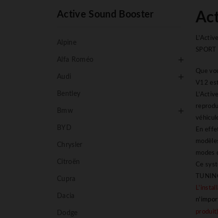
Active Sound Booster
Ac
L'Activ
Alpine
SPORT d

Alfa Roméo
Que vou

Audi
V12 est
Bentley
L'Activ
reprodu

Bmw
véhicul
BYD
En effe
modèles
Chrysler
modes d
Citroën
Ce syst
TUNIN
Cupra
L'instal
Dacia
n'impor
produit
Dodge