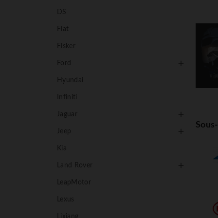
DS
Fiat
Fisker

Ford
Hyundai
Infiniti

Jaguar
Sous-

Jeep
Kia

Land Rover
LeapMotor
Lexus
Lixiang