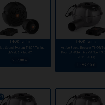
THOR Tuning
THOR Tuning
ive Sound System THOR Tuning
Active Sound Booster THOR Tu
LEVEL 1 + ECHO
Pour LANCIA THEMA 3.6 / 3.
(2011-2014)
Prix
959,00 €
Prix
1 199,00 €
0%