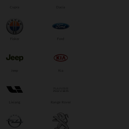
Cupra
Dacia
Fisker
Ford
Jeep
Kia
Lixiang
Range Rover