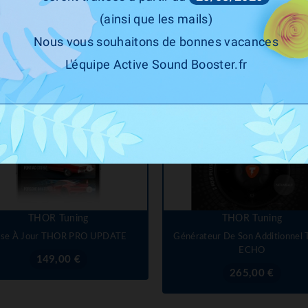
(ainsi que les mails)
Nous vous souhaitons de bonnes vacances
iltres actifs

Marque : THOR Tuning
L'équipe Active Sound Booster.fr
THOR Tuning
THOR Tuning
se À Jour THOR PRO UPDATE
Générateur De Son Additionnel
ECHO
Prix
149,00 €
Prix
265,00 €