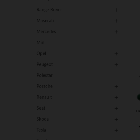

Range Rover

Maserati

Mercedes
Mini

Opel

Peugeot
Polestar

Porsche

Renault

Seat
L

Skoda

Tesla