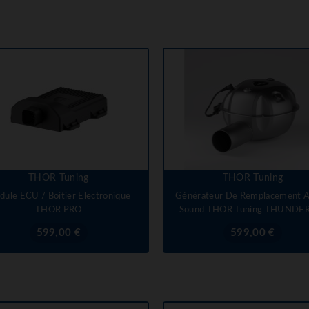
THOR Tuning
THOR Tuning
ule ECU / Boitier Electronique
Générateur De Remplacement A
THOR PRO
Sound THOR Tuning THUNDER
Prix
Prix
599,00 €
599,00 €