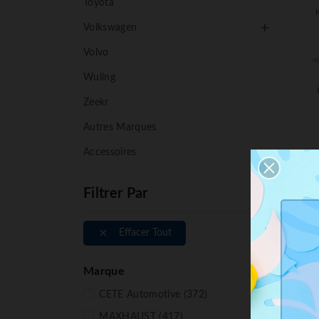
Toyota

Volkswagen
Volvo
Wuling
Zeekr
Autres Marques
Accessoires
Filtrer Par

Effacer Tout
Marque
CETE Automotive
(372)
MAXHAUST
(417)