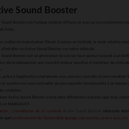
tive Sound Booster
e Sound Booster est l'unique solution efficace et avec un son entièrement 
u futur.
s rouliez en motorisation Diesel, Essence ou Hybride, la seule solution p
 d'installer un Active Sound Booster sur votre véhicule.
e Sound Booster est un générateur de son (un haut parleur) associé à un boit
ire électroniquement une sonorité moteur sportive à l'extérieur du véhicule à
e.
t, grâce à l'application smartphone vous pourrez contrôler et personnaliser 
 le système est aussi activable via une nouvelle fonctionnalité à un bouton 
e conduites.
ème Active Sound Booster existe dans différentes marques que nous co
G et MAXHAUST.
lation
:
L'installation de ce système
Active Sound Booster
nécessite entr
te quel
professionnel de l'automobile (garage, carrosserie, centre auto, etc.
.
)