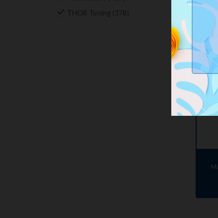

THOR Tuning
(378)
F
Mi