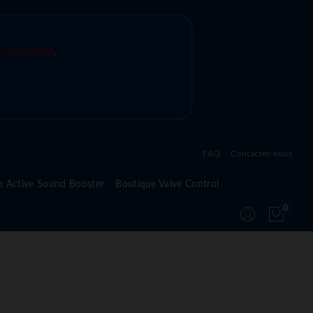
5/08/2026
.
FAQ
Contactez-nous
Questions fréquentes sur l'active sound system
e Active Sound Booster
Boutique Valve Control
Questions fréquentes sur l'active valve control
0
Questions fréquentes sur le module Active
Suspension