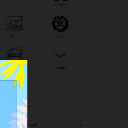
Opel
Peugeot
Seat
Skoda
Volvo
Wuling

r :
Prix, croissant