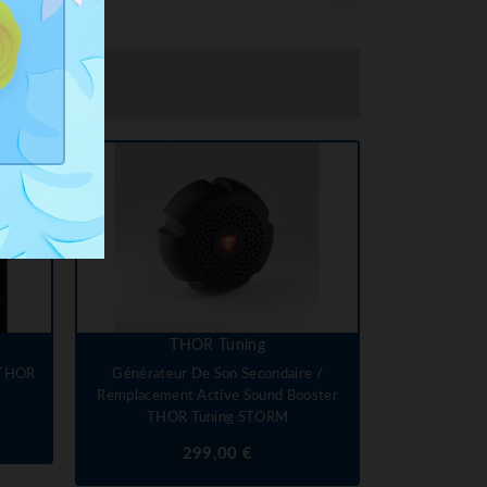
THOR Tuning
 THOR
Générateur De Son Secondaire /
Remplacement Active Sound Booster
THOR Tuning STORM
Prix
299,00 €