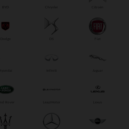
BYD
Chrysler
Citroën
Dodge
DS
Fiat
Hyundai
Infiniti
Jaguar
and Rover
LeapMotor
Lexus